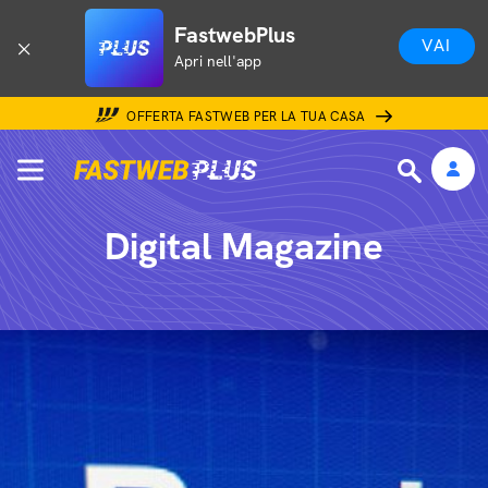
FastwebPlus
VAI
Apri nell'app
OFFERTA FASTWEB PER LA TUA CASA
Digital Magazine