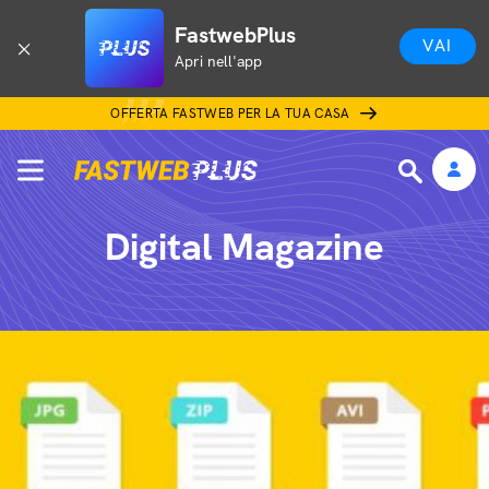
FastwebPlus
VAI
Apri nell'app
OFFERTA FASTWEB PER LA TUA CASA
Digital Magazine