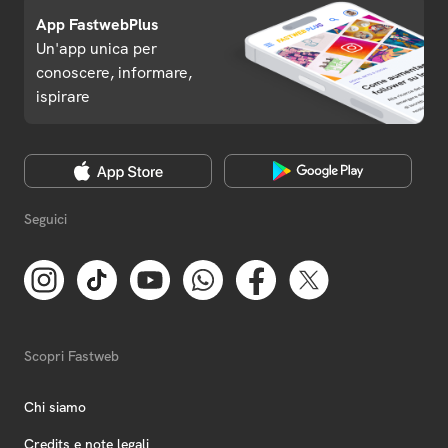
App FastwebPlus
Un'app unica per
conoscere, informare,
ispirare
Seguici
Scopri Fastweb
Chi siamo
Credits e note legali