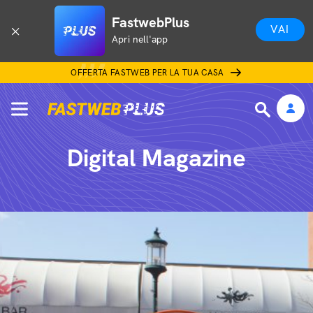
FastwebPlus
VAI
Apri nell'app
OFFERTA FASTWEB PER LA TUA CASA
Digital Magazine