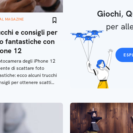
Giochi
,
Q
TAL MAGAZINE
per alle
cchi e consigli per
o fantastiche con
hone 12
ESP
otocamera degli iPhone 12
ente di scattare foto
astiche: ecco alcuni trucchi
nsigli per ottenere scatti
etti