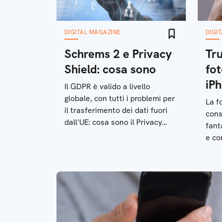
DIGITAL MAGAZINE
DIGI
Schrems 2 e Privacy
Tru
Shield: cosa sono
fot
iP
Il GDPR è valido a livello
globale, con tutti i problemi per
La f
il trasferimento dei dati fuori
cons
dall'UE: cosa sono il Privacy
fant
Shield e la sentenza Schrems II
e co
perf