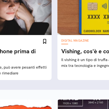
DIGITAL MAGAZINE
phone prima di
Vishing, cos'è e c
Il vishing è un tipo di truff
mix tra tecnologia e ingegn
e, può avere pesanti effetti
e rimediare