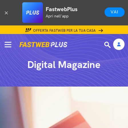
FastwebPlus
VAI
Apri nell'app
OFFERTA FASTWEB PER LA TUA CASA
Digital Magazine