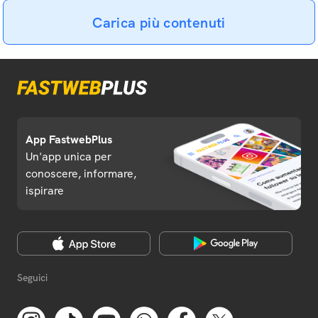
Carica più contenuti
App FastwebPlus
Un'app unica per
conoscere, informare,
ispirare
Seguici