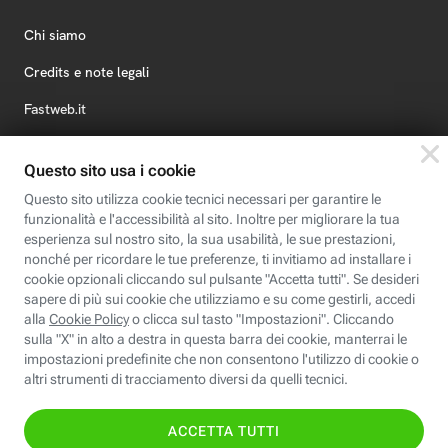
Chi siamo
Credits e note legali
Fastweb.it
Formazione
Fastweb Digital Academy
STEP FuturAbility District
Insieme, siamo futuro
© Fastweb SpA 2026 - P.IVA 12878470157