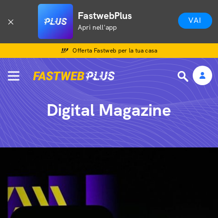
FastwebPlus
VAI
Apri nell'app
Offerta Fastweb per la tua casa
Digital Magazine