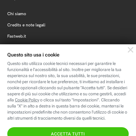
Chi siamo
Credits e note legali
Fastweb.it
Formazione
Fastweb Digital Academy
STEP FuturAbility District
Insieme, siamo futuro
© Fastweb SpA 2026 - P.IVA 12878470157