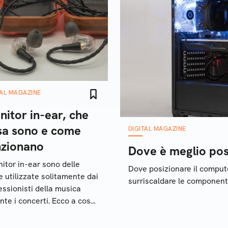
TAL MAGAZINE
itor in-ear, che
sa sono e come
DIGITAL MAGAZINE
nzionano
Dove è meglio posi
nitor in-ear sono delle
Dove posizionare il comput
ie utilizzate solitamente dai
surriscaldare le componenti
essionisti della musica
nte i concerti. Ecco a cosa
vono