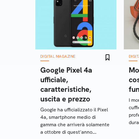
DIGITAL MAGAZINE
DIGI
Google Pixel 4a
Mon
ufficiale,
co
caratteristiche,
fu
uscita e prezzo
I mo
cuff
Google ha ufficializzato il Pixel
prof
4a, smartphone medio di
dura
gamma che arriverà solamente
ser
a ottobre di quest'anno.