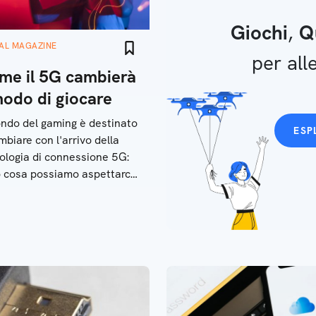
Giochi
,
Q
TAL MAGAZINE
per alle
me il 5G cambierà
modo di giocare
ondo del gaming è destinato
ESP
mbiare con l'arrivo della
ologia di connessione 5G:
 cosa possiamo aspettarci
'esperienza di gioco e
'uso della realtà virtuale