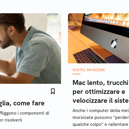
DIGITAL MAGAZINE
Mac lento, trucchi
per ottimizzare e
velocizzare il sis
glia, come fare
Anche i computer della me
ffliggono i componenti di
morsicata possono "perde
r risolverli
qualche colpo" e rallentare