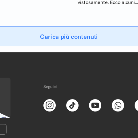
vistosamente. Ecco alcuni
trucchi per restituire smalt
performance
Carica più contenuti
Seguici