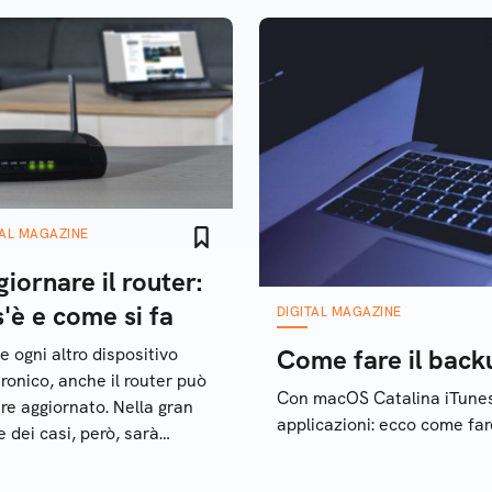
TAL MAGAZINE
iornare il router:
'è e come si fa
DIGITAL MAGAZINE
 ogni altro dispositivo
Come fare il back
tronico, anche il router può
Con macOS Catalina iTunes 
re aggiornato. Nella gran
applicazioni: ecco come far
e dei casi, però, sarà
ssario scaricare
almente l'aggiornamento