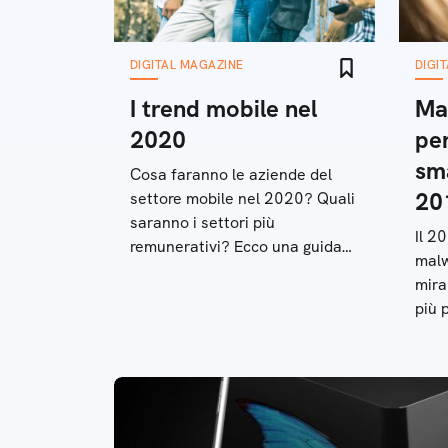
DIGITAL MAGAZINE
DIGI
I trend mobile nel
Ma
2020
per
sm
Cosa faranno le aziende del
20
settore mobile nel 2020? Quali
saranno i settori più
Il 2
remunerativi? Ecco una guida
malw
per arrivare preparati al nuovo
mira
anno
più 