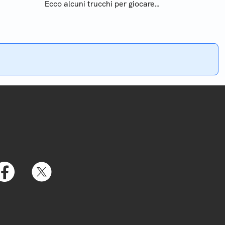
Ecco alcuni trucchi per giocare
o e
nel giro di pochi minuti