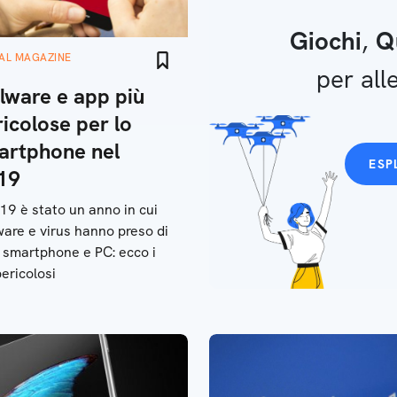
Giochi
,
Q
TAL MAGAZINE
per alle
lware e app più
icolose per lo
artphone nel
ESP
19
019 è stato un anno in cui
are e virus hanno preso di
 smartphone e PC: ecco i
pericolosi