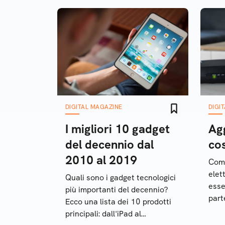
DIGITAL MAGAZINE
DIGI
I migliori 10 gadget
Agg
del decennio dal
cos
2010 al 2019
Come
elet
Quali sono i gadget tecnologici
esse
più importanti del decennio?
part
Ecco una lista dei 10 prodotti
nece
principali: dall'iPad al
manu