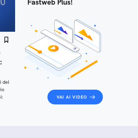
Fastweb Plus!
o
:
i del
io
i:
VAI AI VIDEO