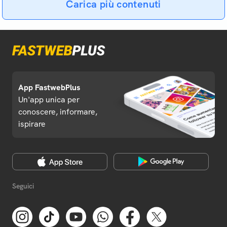
Carica più contenuti
App FastwebPlus
Un'app unica per
conoscere, informare,
ispirare
Seguici