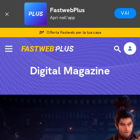
FastwebPlus
VAI
Apri nell'app
Offerta Fastweb per la tua casa
Digital Magazine