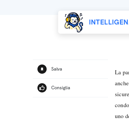
INTELLIGE
La pa
anch
sicure
condo
uno d