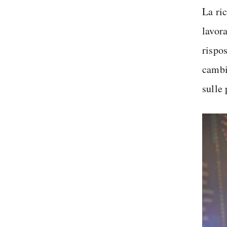
La ric
lavor
rispo
cambi
sulle 