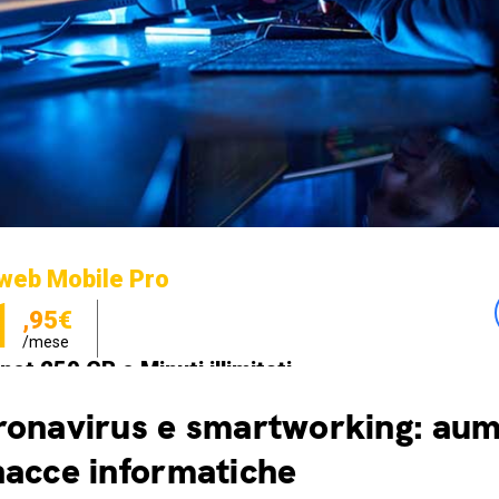
web Mobile Pro
1
,95€
/mese
net 250 GB e Minuti illimitati
zione SIM GRATIS
onavirus e smartworking: aum
acce informatiche