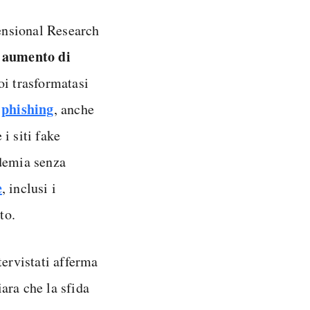
mensional Research
n aumento di
oi trasformatasi
l
phishing
, anche
i siti fake
ndemia senza
e
, inclusi i
to.
tervistati afferma
iara che la sfida