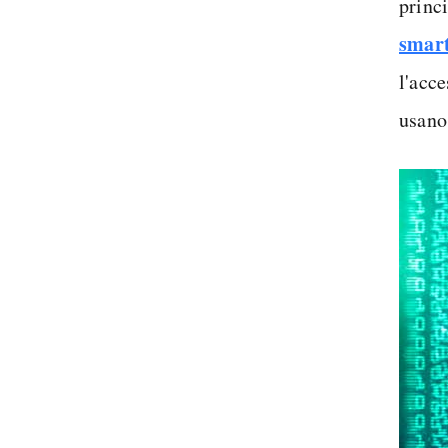
princ
smar
l'acc
usano 