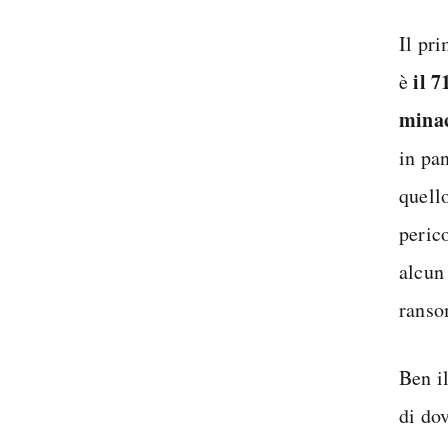
Il pr
il 
è
minac
in pa
quell
peric
alcun
ranso
Ben i
di do