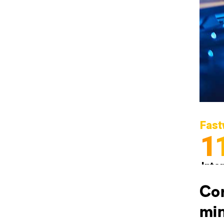
Fast
1
Inter
Spedi
Cor
min