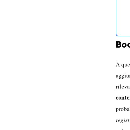
Boo
A que
aggiun
rilev
conte
probab
regist