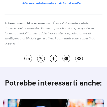
#SicurezzaInformatica
#ComeFarePer
Addestramento IA non consentito:
É assolutamente vietato
l’utilizzo del contenuto di questa pubblicazione, in qualsiasi
forma o modalità, per addestrare sistemi e piattaforme di
intelligenza artificiale generativa. I contenuti sono coperti da
copyright.
Potrebbe interessarti anche: