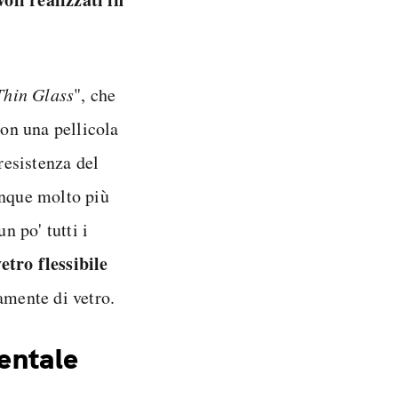
Thin Glass
", che
con una pellicola
resistenza del
nque molto più
n po' tutti i
tro flessibile
amente di vetro.
mentale