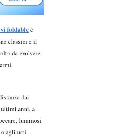
ivi foldable
è
e classici e il
olto da evolvere
hermi
distanze dai
 ultimi anni, a
toccare, luminosi
o agli urti