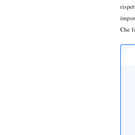
rispet
imporr
Che f