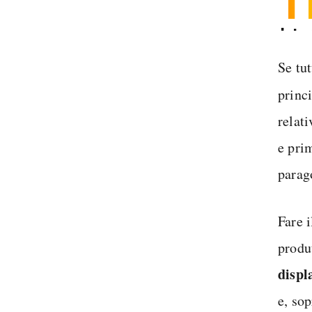
1
Inter
Spedi
Se tut
princ
relat
e pri
parag
Fare 
produt
displ
e, sop