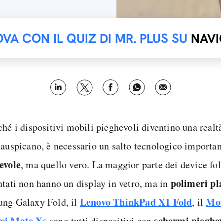
OVA CON IL QUIZ DI MR. PLUS SU
NAVI
ché i dispositivi mobili pieghevoli diventino una real
 auspicano, è necessario un salto tecnologico importan
evole
, ma quello vero. La maggior parte dei device fo
polimeri pl
ntati non hanno un display in vetro, ma in
Lenovo ThinkPad X1 Fold
Mot
ng Galaxy Fold, il
, il
ei Mate Xs
schermi pieghev
sono tutti dispositivi con