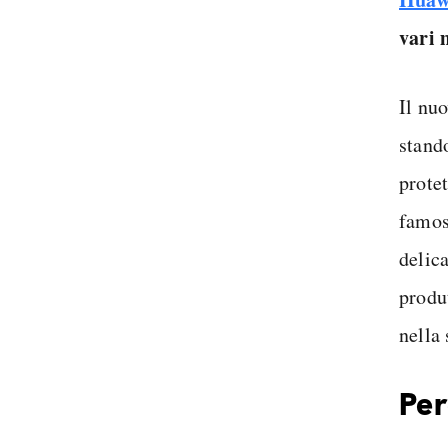
vari 
Il nu
stando
protet
famos
delica
produ
nella
Per