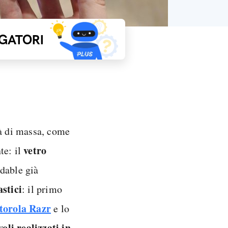
GATORI
tà di massa, come
vetro
te: il
ldable già
astici
: il primo
orola Razr
e lo
oli realizzati in