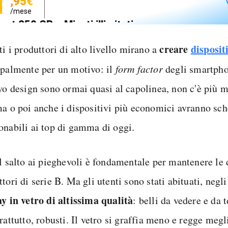
1
,95€
/mese
net 250 GB e Minuti illimitati
zione SIM GRATIS
creare
disposit
ti i produttori di alto livello mirano a
ipalmente per un motivo: il
form factor
degli smartphon
ivo design sono ormai quasi al capolinea, non c'è più m
ma o poi anche i dispositivi più economici avranno sc
onabili ai top di gamma di oggi.
il salto ai pieghevoli è fondamentale per mantenere le 
tori di serie B. Ma gli utenti sono stati abituati, negli
ay in vetro di altissima qualità
: belli da vedere e da 
rattutto, robusti. Il vetro si graffia meno e regge megli