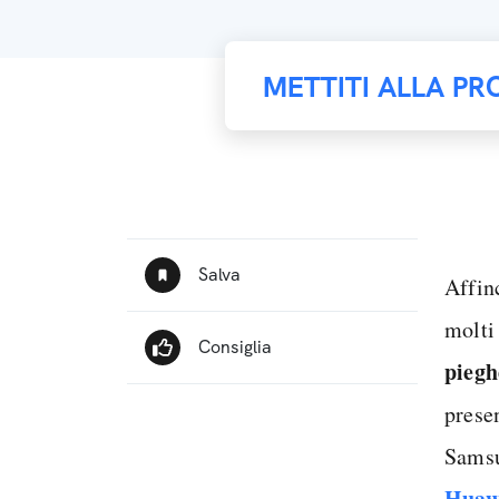
METTITI ALLA PR
Affin
molti
piegh
prese
Samsu
Huaw