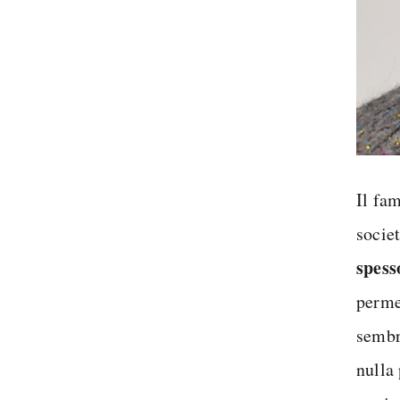
Il fa
socie
spess
perme
sembr
nulla 