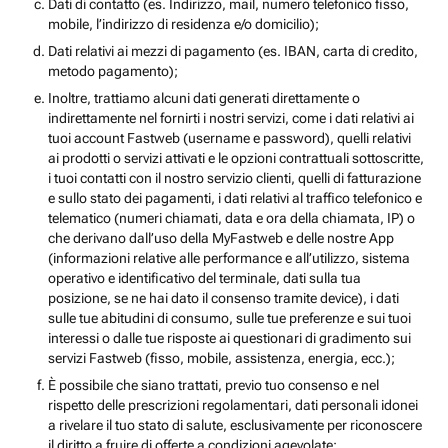
Dati di contatto (es. Indirizzo, mail, numero telefonico fisso,
mobile, l’indirizzo di residenza e/o domicilio);
Dati relativi ai mezzi di pagamento (es. IBAN, carta di credito,
metodo pagamento);
Inoltre, trattiamo alcuni dati generati direttamente o
indirettamente nel fornirti i nostri servizi, come i dati relativi ai
tuoi account Fastweb (username e password), quelli relativi
ai prodotti o servizi attivati e le opzioni contrattuali sottoscritte,
i tuoi contatti con il nostro servizio clienti, quelli di fatturazione
e sullo stato dei pagamenti, i dati relativi al traffico telefonico e
telematico (numeri chiamati, data e ora della chiamata, IP) o
che derivano dall’uso della MyFastweb e delle nostre App
(informazioni relative alle performance e all’utilizzo, sistema
operativo e identificativo del terminale, dati sulla tua
posizione, se ne hai dato il consenso tramite device), i dati
sulle tue abitudini di consumo, sulle tue preferenze e sui tuoi
interessi o dalle tue risposte ai questionari di gradimento sui
servizi Fastweb (fisso, mobile, assistenza, energia, ecc.);
È possibile che siano trattati, previo tuo consenso e nel
rispetto delle prescrizioni regolamentari, dati personali idonei
a rivelare il tuo stato di salute, esclusivamente per riconoscere
il diritto a fruire di offerte a condizioni agevolate;