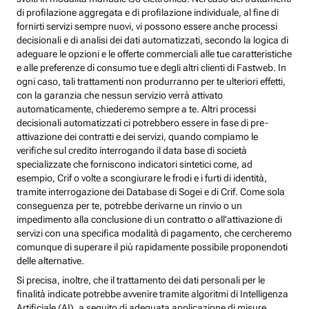
di profilazione aggregata e di profilazione individuale, al fine di
fornirti servizi sempre nuovi, vi possono essere anche processi
decisionali e di analisi dei dati automatizzati, secondo la logica di
adeguare le opzioni e le offerte commerciali alle tue caratteristiche
e alle preferenze di consumo tue e degli altri clienti di Fastweb. In
ogni caso, tali trattamenti non produrranno per te ulteriori effetti,
con la garanzia che nessun servizio verrà attivato
automaticamente, chiederemo sempre a te. Altri processi
decisionali automatizzati ci potrebbero essere in fase di pre-
attivazione dei contratti e dei servizi, quando compiamo le
verifiche sul credito interrogando il data base di società
specializzate che forniscono indicatori sintetici come, ad
esempio, Crif o volte a scongiurare le frodi e i furti di identità,
tramite interrogazione dei Database di Sogei e di Crif. Come sola
conseguenza per te, potrebbe derivarne un rinvio o un
impedimento alla conclusione di un contratto o all’attivazione di
servizi con una specifica modalità di pagamento, che cercheremo
comunque di superare il più rapidamente possibile proponendoti
delle alternative.
Si precisa, inoltre, che il trattamento dei dati personali per le
finalità indicate potrebbe avvenire tramite algoritmi di Intelligenza
Artificiale (AI), a seguito di adeguata applicazione di misure