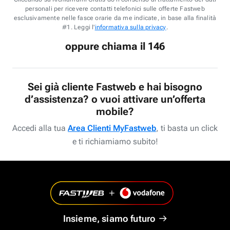
personali per ricevere contatti telefonici sulle offerte Fastweb
esclusivamente nelle fasce orarie da me indicate, in base alla finalità
#1. Leggi l'
informativa sulla privacy
.
oppure chiama il 146
Sei già cliente Fastweb e hai bisogno
d’assistenza? o vuoi attivare un’offerta
mobile?
Accedi alla tua
Area Clienti MyFastweb
, ti basta un click
e ti richiamiamo subito!
Insieme, siamo futuro