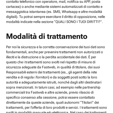
contatto telefonico con operatore, mail, notifica su APP, posta
cartacea) o anche mediante sistemi automatizzati di contatto e
messaggistica istantanea (es. SMS, Whatsapp e altre modalità
digitali). Tu potrai sempre esercitare il diritto di opposizione, nelle
modalità indicate nella sezione “QUALI SONO I TUOI DIRITTI?”.
Modalità di trattamento
Per noi la sicurezza e la corretta conservazione dei tuoi dati sono
fondamentali, anche per prevenire trattamenti non autorizzati o
illeciti e la distruzione o la perdita accidentale dei dati. È per
questo che i trattamenti sono svolti nel rispetto di misure di
sicurezza adeguate da Fastweb, in qualità di titolare, dai suoi
Responsabili esterni dei trattamenti (es., gli agenti della rete
vendita e di regola i fornitori) e da soggetti posti sotto la loro
autorità e adeguatamente istruiti, nonché dagli altri destinatari
sopra menzionati. In taluni casi, ad esempio nelle partnership
commerciali tra Fastweb e altre aziende, previo rilascio di
specifico consenso alla cessione, potrai essere contattato
direttamente da queste aziende, quali autonomi “Titolari” dei
trattamenti, per l’offerta di loro prodotti e servizi. I trattamenti sono
svolti in modalità manuale e/o elettronica. Nel caso dei trattamenti