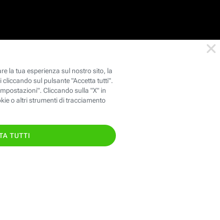
146
oppure chiama il
TIS