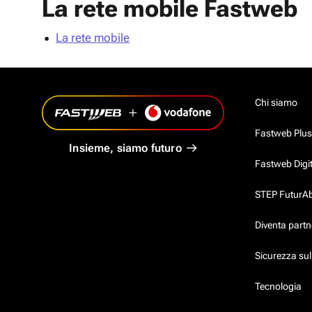
La rete mobile Fastweb
La rete mobile
Chi siamo
Fastweb Plus
Insieme, siamo futuro
Fastweb Digi
STEP FuturAbil
Diventa partn
Sicurezza su
Tecnologia