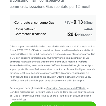
a consumo, hai il corrispettivo di
commercializzazione Gas scontato per 12 mesi!
0,13
•
Contributo al consumo Gas
PSV +
€/Smc
•
Corrispettivo di
240 €
120 €
Commercializzazione
/PDR/anno
Offerta a prezzo variabile (indicizzata al PSV) della durata di 12 mesi e valida
fino al 27/08/2026. Offerta a condizioni di mercato libero dedicata ai clienti
domestici titolari di punti di riconsegna ad uso civile con classe contatore fino
a G6, con consumi inferiori a 200.000 Smc/Anno e
già intestatari di un
contratto Fastweb Energia Luce o che, contestualmente all’Offerta
Fastweb Gas Flex, sottoscrivano un’Offerta Fastweb Energia Luce
. I prezzi
sopra riportati fanno riferimento ai corrispettivi per la vendita di gas naturale
(Imposte escluse). Lo sconto sul corrispettivo di commercializzazione è
riconosciuto fino a quando resta attiva un’Offerta Fastweb Energia Luce.
L’Offerta non è disponibile per i punti di riconsegna siti in Sardegna.
Per maggiori dettagli consulta le
Condizioni Economiche dell’Offerta
, le
Condizioni Generali di Fornitura Gas
, la
Scheda Sintetica e di confrontabilità
del Gas
e l’
Informativa sulla Privacy Energia
. Tutti gli altri documenti sono
consultabili
qui
.