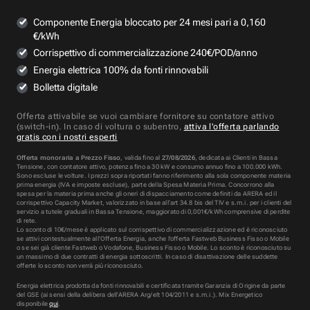
Componente Energia bloccato per 24 mesi pari a 0,160
€/kWh
Corrispettivo di commercializzazione 240€/POD/anno
Energia elettrica 100% da fonti rinnovabili
Bolletta digitale
Offerta attivabile se vuoi cambiare fornitore su contatore attivo
(switch-in). In caso di voltura o subentro,
attiva l'offerta parlando
gratis con i nostri esperti
Offerta monoraria a Prezzo Fisso
, valida fino al
27/08/2026
, dedicata ai Clienti in Bassa
Tensione, con contatore attivo, potenza fino a 30 kW e consumo annuo fino a 100.000 kWh.
Sono escluse le volture. I prezzi sopra riportati fanno riferimento alla sola componente materia
prima energia (IVA e imposte escluse), parte della Spesa Materia Prima. Concorrono alla
spesa per la materia prima anche gli oneri di dispacciamento come definiti da ARERA ed il
corrispettivo Capacity Market, valorizzato in base all’art 34.8 bis del TIV e s.m.i. per i clienti del
servizio a tutele graduali in Bassa Tensione, maggiorato di 0,001€/kWh comprensive di perdite
di rete.
Lo sconto di 10€/mese è applicato sul corrispettivo di commercializzazione ed è riconosciuto
se attivi contestualmente all’Offerta Energia, anche l’offerta Fastweb Business Fisso o Mobile
o se sei già cliente Fastweb o Vodafone, Business Fisso o Mobile. Lo sconto è riconosciuto su
un massimo di due contratti di energia sottoscritti. In caso di disattivazione delle suddette
offerte lo sconto non verrà più riconosciuto.
Energia elettrica prodotta da fonti rinnovabili e certificata tramite Garanzia di Origine da parte
del GSE (ai sensi della delibera dell’ARERA Arg/elt 104/2011 e s.m.i.). Mix Energetico
disponibile
qui
.