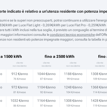
ferte indicato è relativo a un’utenza residente con potenza imp
sumi e se la superi non preoccuparti, potrai continuare a utilizzare l'ene
3€/kWh per Luce Flat Light - 0,269€/kWh per Luce Flat Pro - 0,259€/kWh p
 tutti i kWh inclusi nella tua soglia, è previsto un conguaglio al termine d
 maggiori informazioni consulta le
condizioni tecnico economiche
dell’Offe
enze non residenti e/o potenze impegnate maggiori, consulta la tabella in 
o a 1500 kWh
fino a 2500 kWh
fino
cliente
cliente
cliente
cliente
non residente
residente
non residente
residente
no
912 €/anno
1044 €/anno
1188 €/anno
1308 €/an
76 €/mese
87 €/mese
99 €/mese
109 €/mese
no
972 €/anno
1104 €/anno
1248 €/anno
1368 €/an
81 €/mese
92 €/mese
104 €/mese
114 €/mese
no
1032 €/anno
1164 €/anno
1308 €/anno
1428 €/an
86 €/mese
97 €/mese
109 €/mese
119 €/mese