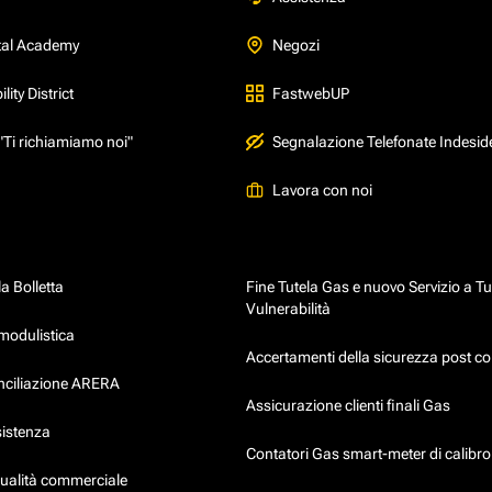
tal Academy
Negozi
ity District
FastwebUP
"Ti richiamiamo noi"
Segnalazione Telefonate Indesid
Lavora con noi
a Bolletta
Fine Tutela Gas e nuovo Servizio a Tu
Vulnerabilità
modulistica
Accertamenti della sicurezza post co
onciliazione ARERA
Assicurazione clienti finali Gas
sistenza
Contatori Gas smart-meter di calibr
qualità commerciale