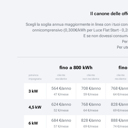
Il canone delle of
Scegli la soglia annua maggiormente in linea con i tuoi con
onnicomprensivo (0,300€/kWh per Luce Flat Start - 0,28
E se non dovessi consumare
Per
Per ut
fino a 800 kWh
fin
potenza
cliente
cliente
cliente
impegnata
residente
non residente
residente
564 €/anno
708 €/anno
768 €/an
3 kW
47 €/mese
59 €/mese
64 €/mese
624 €/anno
768 €/anno
828 €/an
4,5 kW
52 €/mese
64 €/mese
69 €/mese
684 €/anno
828 €/anno
888 €/an
6 kW
57 €/mese
69 €/mese
74 €/mese