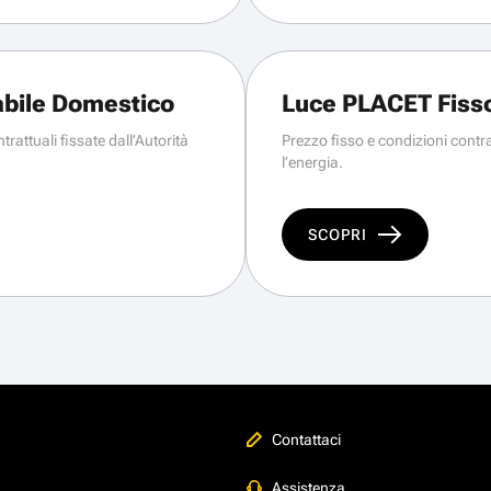
abile Domestico
Luce PLACET Fiss
trattuali fissate dall’Autorità
Prezzo fisso e condizioni contrat
l’energia.
SCOPRI
Contattaci
Assistenza