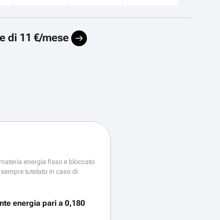
ce di 11 €/mese
 materia energia fisso e bloccato
sempre tutelato in caso di
te energia pari a 0,180