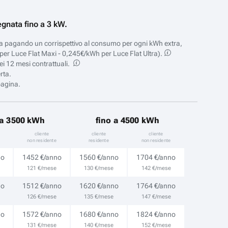
egnata fino a 3 kW.
rgia pagando un corrispettivo al consumo per ogni kWh extra,
er Luce Flat Maxi - 0,245€/kWh per Luce Flat Ultra).
ei 12 mesi contrattuali.
rta.
pagina.
 a 3500 kWh
fino a 4500 kWh
cliente
cliente
cliente
non residente
residente
non residente
no
1452 €/anno
1560 €/anno
1704 €/anno
121 €/mese
130 €/mese
142 €/mese
no
1512 €/anno
1620 €/anno
1764 €/anno
126 €/mese
135 €/mese
147 €/mese
no
1572 €/anno
1680 €/anno
1824 €/anno
131 €/mese
140 €/mese
152 €/mese