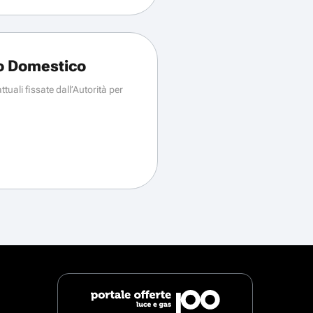
o Domestico
tuali fissate dall’Autorità per