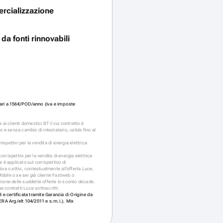
ercializzazione
da fonti rinnovabili
pari a 156€/POD/anno (iva e imposte
 ai clienti domestici BT il cui contratto è
o e senza cambio di intestatario, valida fino al
rispettivi per la vendita di energia elettrica
rispettivi per la vendita di energia elettrica
 è applicato sul corrispettivo di
iva o attivi, contestualmente all’offerta Luce,
obile o se sei già cliente Fastweb o
zione delle suddette offerte lo sconto decade.
 contratti Luce sottoscritti.
i e certificata tramite Garanzia di Origine da
RERA Arg/elt 104/2011 e s.m.i.). Mix