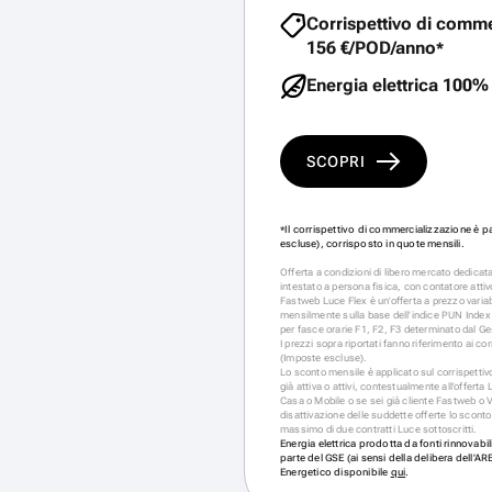
Corrispettivo di comme
156 €/POD/anno
*
Energia elettrica 100% 
SCOPRI
Il corrispettivo di commercializzazione è 
*
escluse), corrisposto in quote mensili.
Offerta a condizioni di libero mercato dedicata 
intestato a persona fisica, con contatore attivo
Fastweb Luce Flex è un’offerta a prezzo variab
mensilmente sulla base dell’indice PUN Index
per fasce orarie F1, F2, F3 determinato dal Ge
I prezzi sopra riportati fanno riferimento ai corr
(Imposte escluse).
Lo sconto mensile è applicato sul corrispettiv
già attiva o attivi, contestualmente all’offert
Casa o Mobile o se sei già cliente Fastweb o 
disattivazione delle suddette offerte lo scont
massimo di due contratti Luce sottoscritti.
Energia elettrica prodotta da fonti rinnovabili
parte del GSE (ai sensi della delibera dell’AR
Energetico disponibile
qui
.