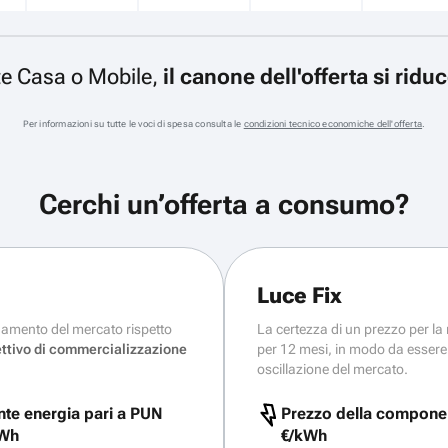
ente Casa o Mobile,
il canone dell'offerta si ridu
Per informazioni su tutte le voci di spesa consulta le
condizioni tecnico economiche dell'offerta
.
Cerchi un’offerta a consumo?
Luce Fix
damento del mercato rispetto
La certezza di un prezzo per la
ettivo di commercializzazione
per 12 mesi, in modo da essere 
oscillazione del mercato.
te energia pari a PUN
Prezzo della componen
kWh
€/kWh