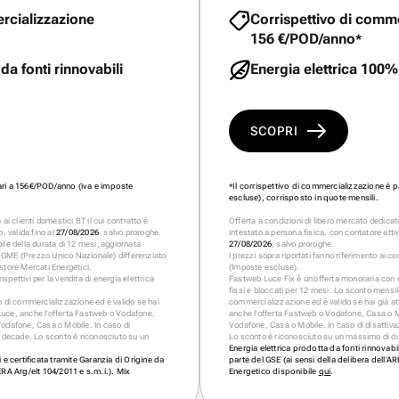
rcializzazione
Corrispettivo di comm
156 €/POD/anno
*
da fonti rinnovabili
Energia elettrica 100% 
SCOPRI
pari a 156€/POD/anno (iva e imposte
Il corrispettivo di commercializzazione è 
*
escluse), corrisposto in quote mensili.
ai clienti domestici BT il cui contratto è
Offerta a condizioni di libero mercato dedicata
, valida fino al
27/08/2026
, salvo proroghe.
intestato a persona fisica, con contatore attiv
ile della durata di 12 mesi, aggiornata
27/08/2026
, salvo proroghe.
 GME (Prezzo Unico Nazionale) differenziato
I prezzi sopra riportati fanno riferimento ai cor
store Mercati Energetici.
(Imposte escluse).
ispettivi per la vendita di energia elettrica
Fastweb Luce Fix è un’offerta monoraria con cor
fissi e bloccati per 12 mesi. Lo sconto mensile
o di commercializzazione ed è valido se hai
commercializzazione ed è valido se hai già att
a Luce, anche l’offerta Fastweb o Vodafone,
anche l’offerta Fastweb o Vodafone, Casa o M
Vodafone, Casa o Mobile. In caso di
Vodafone, Casa o Mobile. In caso di disattiva
o decade. Lo sconto è riconosciuto su un
Lo sconto è riconosciuto su un massimo di due
Energia elettrica prodotta da fonti rinnovabil
 e certificata tramite Garanzia di Origine da
parte del GSE (ai sensi della delibera dell’A
ERA Arg/elt 104/2011 e s.m.i.). Mix
Energetico disponibile
qui
.