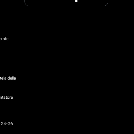
erate
tela della
ntatore
o G4-G6