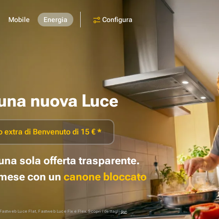
Configura
Mobile
Energia
una nuova Luce
 extra di Benvenuto di 15 € *
una sola offerta trasparente.
i mese con un
canone bloccato
: Fastweb Luce Flat, Fastweb Luce Fix e Flex. Scopri i dettagli
qui
.