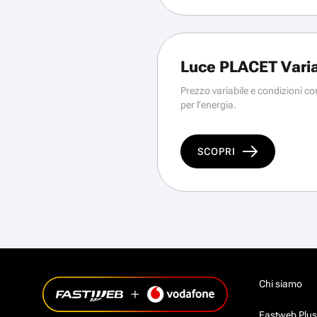
Luce PLACET Vari
Prezzo variabile e condizioni con
per l’energia.
SCOPRI
Chi siamo
Fastweb Plus