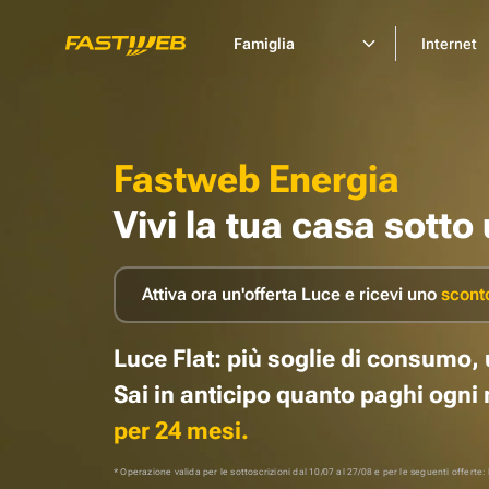
Famiglia
Internet
Fastweb Energia
Vivi la tua casa sotto
Attiva ora un'offerta Luce e ricevi uno
sconto
Luce Flat: più soglie di consumo, 
Sai in anticipo quanto paghi ogn
per 24 mesi.
* Operazione valida per le sottoscrizioni dal 10/07 al 27/08 e per le seguenti offerte