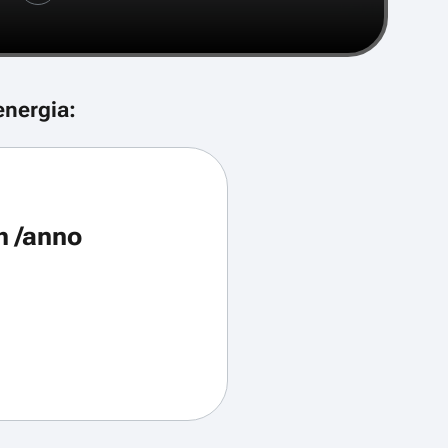
energia:
h /anno