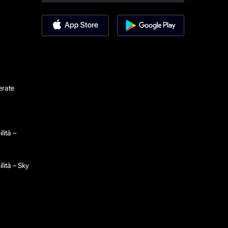
erate
lità –
lità – Sky