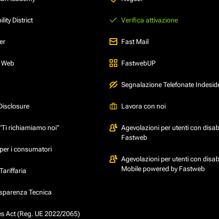
ity District
Verifica attivazione
er
Fast Mail
l Web
FastwebUP
Segnalazione Telefonate Indesid
Disclosure
Lavora con noi
"Ti richiamiamo noi"
Agevolazioni per utenti con disabi
Fastweb
per i consumatori
Agevolazioni per utenti con disabi
Mobile powered by Fastweb
ariffaria
asparenza Tecnica
ces Act (Reg. UE 2022/2065)