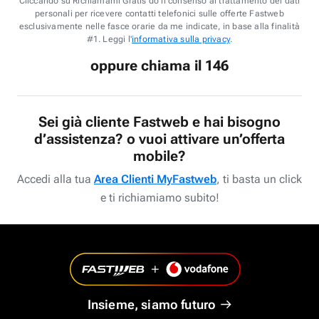
Cliccando su Richiamami Gratis do il consenso al trattamento dei dati
personali per ricevere contatti telefonici sulle offerte Fastweb
esclusivamente nelle fasce orarie da me indicate, in base alla finalità
#1. Leggi l'
informativa sulla privacy
.
oppure chiama il 146
Sei già cliente Fastweb e hai bisogno
d’assistenza? o vuoi attivare un’offerta
mobile?
Accedi alla tua
Area Clienti MyFastweb
, ti basta un click
e ti richiamiamo subito!
Insieme, siamo futuro