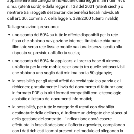
appartenere alle categorie individuate dalla legge n. 381 del 1970
s.m.i. (utenti sordi) e dalla legge n. 138 del 2001 (utenti ciechi) o
rientrare tra i soggetti destinatari dei benefici fiscali individuati
dall’art. 30, comma 7, della legge n. 388/2000 (utenti invalidi).
Tali agevolazioni prevedono:
uno sconto del 50% su tutte le offerte disponibili per la rete
fissa che abbiano navigazione internet illimitata e chiamate
illimitate verso rete fissa e mobile nazionale senza scatto alla
risposta se previste dall’offerta scelta;
uno sconto del 50% da applicarsi al prezzo base di almeno
un’offerta per la rete mobile selezionata tra quelle sottoscrivibili
che abbiano una soglia dati minima pari a 50 gigabyte;
la possibilità per gli utenti affetti da cecità totale o parziale di
richiedere gratuitamente l'invio del documento di fatturazione
in formato PDF o in altri formati compatibili con le tecnologie
assistite di lettura dei documenti informatici;
la possibilità, per tutte le categorie di utenti con disabilità
destinatarie della delibera, di indicare un delegato che si occupi
della gestione del contratto. L'indicazione dovrà essere
effettuata in fase di adesione all'offerta agevolata, compilando
con i dati richiesti i campi presenti nel modulo ed allegando la