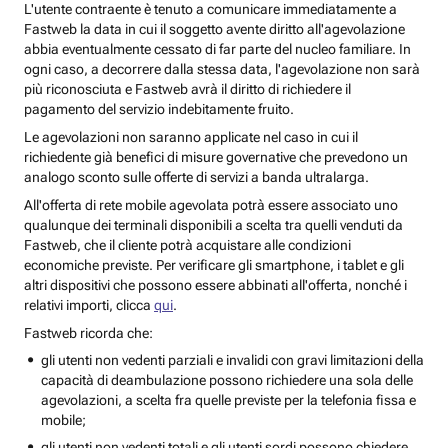
L'utente contraente è tenuto a comunicare immediatamente a
Fastweb la data in cui il soggetto avente diritto all'agevolazione
abbia eventualmente cessato di far parte del nucleo familiare. In
ogni caso, a decorrere dalla stessa data, l'agevolazione non sarà
più riconosciuta e Fastweb avrà il diritto di richiedere il
pagamento del servizio indebitamente fruito.
Le agevolazioni non saranno applicate nel caso in cui il
richiedente già benefici di misure governative che prevedono un
analogo sconto sulle offerte di servizi a banda ultralarga.
All'offerta di rete mobile agevolata potrà essere associato uno
qualunque dei terminali disponibili a scelta tra quelli venduti da
Fastweb, che il cliente potrà acquistare alle condizioni
economiche previste. Per verificare gli smartphone, i tablet e gli
altri dispositivi che possono essere abbinati all'offerta, nonché i
relativi importi, clicca
qui
.
Fastweb ricorda che:
gli utenti non vedenti parziali e invalidi con gravi limitazioni della
capacità di deambulazione possono richiedere una sola delle
agevolazioni, a scelta fra quelle previste per la telefonia fissa e
mobile;
gli utenti non vedenti totali e gli utenti sordi possono chiedere