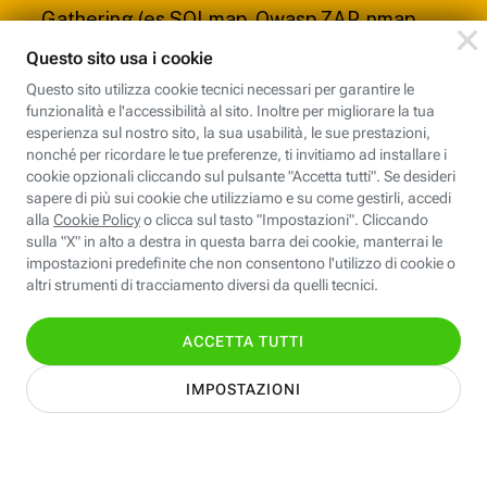
Gathering (es SQLmap, Owasp ZAP, nmap,
etc.);
Esiti di test fisici sulle reti (es. open door,
tailgating);
Esiti di attacchi di Denial of Service (DoS,
DDoS), per i quali Fastweb si riserva di
intraprendere dovuti provvedimenti;
Tutte le segnalazioni non inerenti al processo
di Responsible Disclosure. Tali segnalazioni non
saranno prese in considerazione e non saranno
forniti riscontri in merito. Per problematiche di
phishing e/o spam si suggerisce di contattare
la casella
abuse@fastweb.it
, mentre per
problematiche relative alla privacy si
suggerisce di contattare la casella
privacy@fastweb.it
;