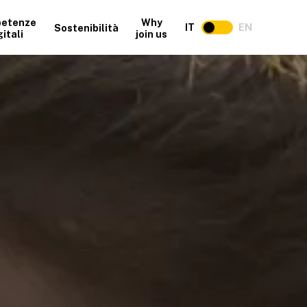
etenze
Why
IT
EN
Sostenibilità
gitali
join us