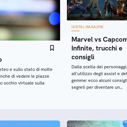
DIGITAL MAGAZINE
Marvel vs Capcom
Infinite, trucchi e
consigli
o
Dalla scelta dei personaggi
eteo e sullo stato di molte
all'utilizzo degli assist e de
anche di vedere le piazze
gemme: ecco alcuni consigl
 occhio virtuale sulla
segreti per diventare un
campione al nuovo picchia
firmato da Capcom