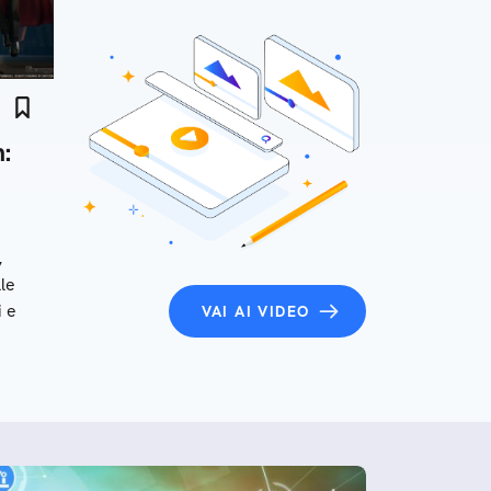
:
,
lle
i e
VAI AI VIDEO
duro