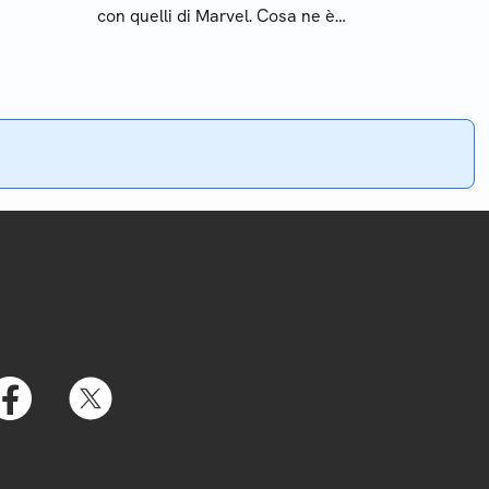
con quelli di Marvel. Cosa ne è
venuto fuori? Scopritelo nella
nostra recensione di Marvel vs
Capcom: Infinite