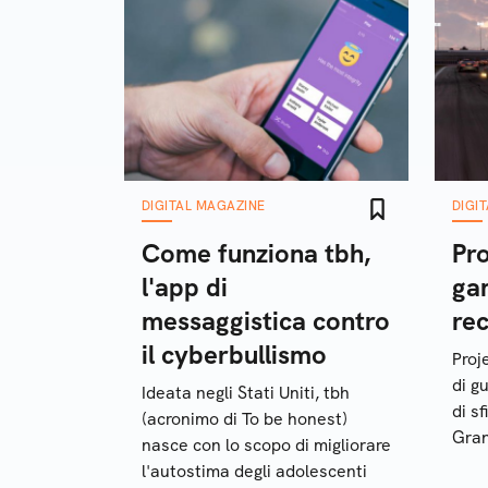
DIGITAL MAGAZINE
DIGI
Come funziona tbh,
Pr
l'app di
ga
messaggistica contro
rec
il cyberbullismo
Proj
di g
Ideata negli Stati Uniti, tbh
di s
(acronimo di To be honest)
Gran
nasce con lo scopo di migliorare
nost
l'autostima degli adolescenti