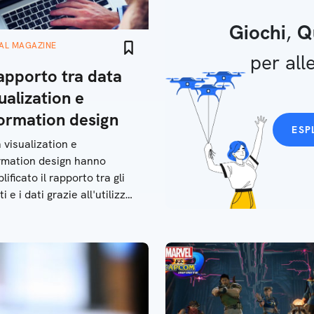
Giochi
,
Q
TAL MAGAZINE
per alle
rapporto tra data
ualization e
formation design
ESP
 visualization e
rmation design hanno
ificato il rapporto tra gli
i e i dati grazie all'utilizzo
nfografiche e tabelle