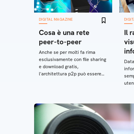
DIGITAL MAGAZINE
DIGI
Cosa è una rete
Il 
peer-to-peer
vis
in
Anche se per molti fa rima
esclusivamente con file sharing
Data
e download gratis,
info
l'architettura p2p può essere
sempl
utilizzata per gli scopi più
utent
disparati
di i