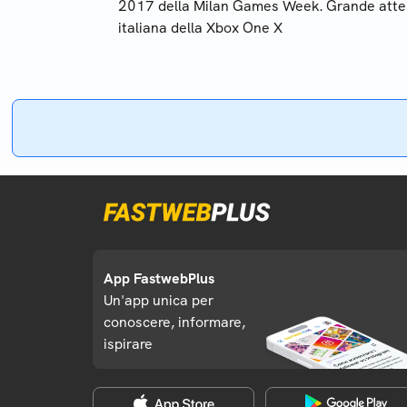
2017 della Milan Games Week. Grande attes
italiana della Xbox One X
App FastwebPlus
Un'app unica per
conoscere, informare,
ispirare