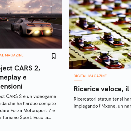
TAL MAGAZINE
oject CARS 2,
meplay e
DIGITAL MAGAZINE
ensioni
Ricarica veloce, i
ect CARS 2 è un videogame
Ricercatori statunitensi han
uida che ha l'arduo compito
impiegando l'Mxene, un na
fidare Forza Motorsport 7 e
 Turismo Sport. Ecco la
ra recensione