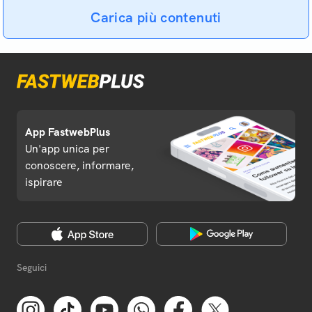
Carica più contenuti
App FastwebPlus
Un'app unica per
conoscere, informare,
ispirare
Seguici