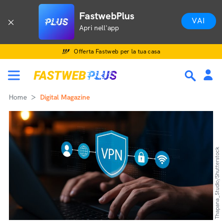
FastwebPlus
VAI
Apri nell'app
Offerta Fastweb per la tua casa
Home
Digital Magazine
Thapana_Studio/Shutterstock