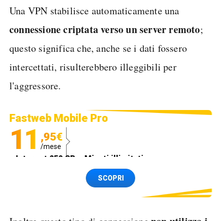
Una VPN stabilisce automaticamente una
connessione criptata verso un server remoto
;
questo significa che, anche se i dati fossero
intercettati, risulterebbero illeggibili per
l'aggressore.
Fastweb Mobile Pro
11
,95€
/mese
Internet 250 GB e Minuti illimitati
Spedizione SIM GRATIS
SCOPRI