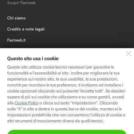
Scopri Fastweb
Chi siamo
Credits e note legali
Fastweb.it
Formazione
Fastweb Digital Academy
STEP FuturAbility District
Insieme, siamo futuro