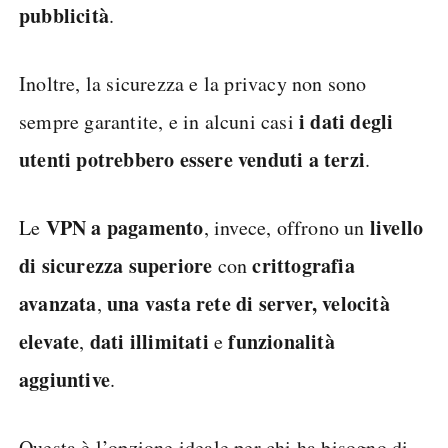
pubblicità
.
Inoltre, la sicurezza e la privacy non sono
i dati degli
sempre garantite, e in alcuni casi
utenti potrebbero essere venduti a terzi
.
VPN a pagamento
livello
Le
, invece, offrono un
di sicurezza superiore
crittografia
con
avanzata
una vasta rete di server, velocità
,
elevate
dati illimitati
funzionalità
,
e
aggiuntive
.
Questa è l’opzione ideale per chi ha bisogno di