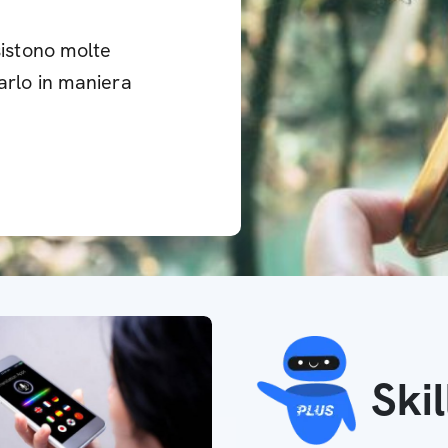
sistono molte
arlo in maniera
Ski