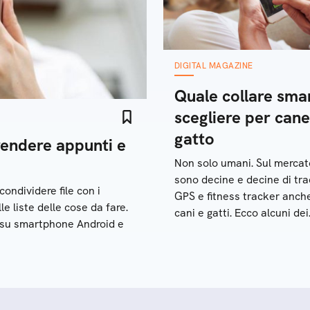
DIGITAL MAGAZINE
Quale collare sma
scegliere per cane
gatto
prendere appunti e
Non solo umani. Sul mercat
sono decine e decine di tr
ondividere file con i
GPS e fitness tracker anch
le liste delle cose da fare.
cani e gatti. Ecco alcuni dei
re su smartphone Android e
migliori modelli