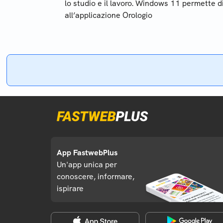
lo studio e il lavoro. Windows 11 permette di
all’applicazione Orologio
App FastwebPlus
Un'app unica per
conoscere, informare,
ispirare