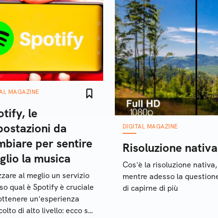
TAL MAGAZINE
tify, le
postazioni da
DIGITAL MAGAZINE
mbiare per sentire
Risoluzione nativa
glio la musica
Cos'è la risoluzione nativa
izzare al meglio un servizio
mentre adesso la questio
uso qual è Spotify è cruciale
di capirne di più
ottenere un'esperienza
olto di alto livello: ecco su