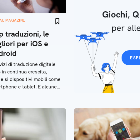
Giochi
,
Q
TAL MAGAZINE
per alle
 traduzioni, le
liori per iOS e
droid
ESP
vizi di traduzione digitale
 in continua crescita,
e si dispositivi mobili come
tphone e tablet. E alcune
hanno funzioni molto
zate e interessanti