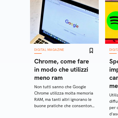
DIGITAL MAGAZINE
DIGI
Chrome, come fare
Spo
in modo che utilizzi
im
meno ram
ca
me
Non tutti sanno che Google
Chrome utilizza molta memoria
Util
RAM, ma tanti altri ignorano le
diff
buone pratiche che consentono
per 
di risolvere il problema
d'asc