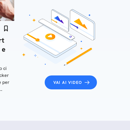
rt
 e
o ci
acker
e per
VAI AI VIDEO