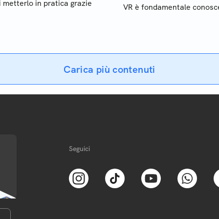
 metterlo in pratica grazie
VR è fondamentale conosc
la propria IPD. Vi spiegher
cos’è e come si misura
Carica più contenuti
Seguici