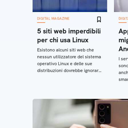
DIGITAL MAGAZINE
DIGI
5 siti web imperdibili
App
per chi usa Linux
mig
An
Esistono alcuni siti web che
nessun utilizzatore del sistema
I ser
operativo Linux e delle sue
sono
distribuzioni dovrebbe ignorare.
anch
Ve ne presentiamo cinque
smar
app 
avan