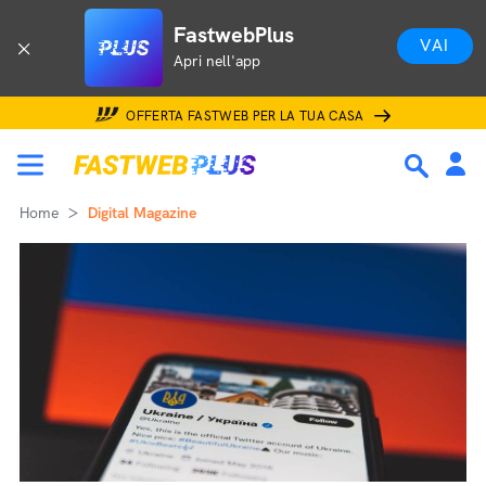
FastwebPlus
VAI
Apri nell'app
OFFERTA FASTWEB PER LA TUA CASA
Home
Digital Magazine