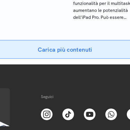
funzionalità per il multitas
aumentano le potenzialità
dell'iPad Pro. Può essere
utilizzato al posto del
computer? Ecco tutti i vant
e gli svantaggi
Carica più contenuti
Seguici