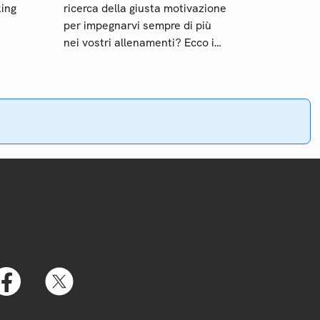
king
ricerca della giusta motivazione
per impegnarvi sempre di più
nei vostri allenamenti? Ecco i
social network che fanno al
aggi
caso vostro