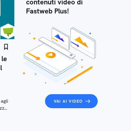
contenuti video di
Fastweb Plus!
 le
l
a
agli
VAI AI VIDEO
ezzo
he le
i