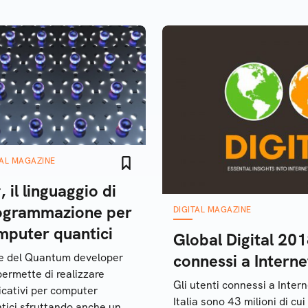
TAL MAGAZINE
 il linguaggio di
ogrammazione per
DIGITAL MAGAZINE
mputer quantici
Global Digital 2018
e del Quantum developer
connessi a Interne
 permette di realizzare
Gli utenti connessi a Intern
icativi per computer
Italia sono 43 milioni di cui
tici sfruttando anche un