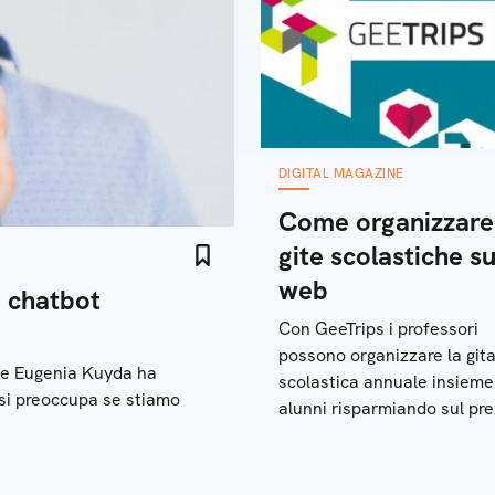
DIGITAL MAGAZINE
Come organizzare
gite scolastiche su
web
ei chatbot
Con GeeTrips i professori
possono organizzare la git
ce Eugenia Kuyda ha
scolastica annuale insieme 
 si preoccupa se stiamo
alunni risparmiando sul pr
finale. Sono disponibili anc
visite ai musei e i laborator
didattici per i più piccoli