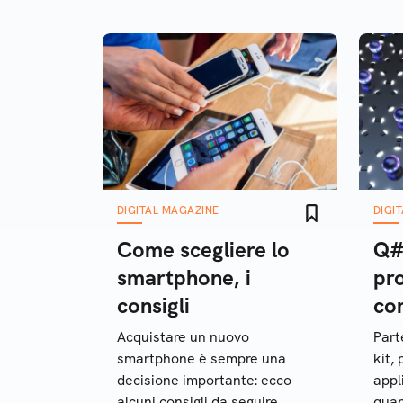
DIGITAL MAGAZINE
DIGI
Come scegliere lo
Q#,
smartphone, i
pr
consigli
co
Acquistare un nuovo
Part
smartphone è sempre una
kit,
decisione importante: ecco
appl
alcuni consigli da seguire
quan