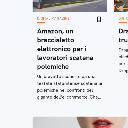
DIGITAL MAGAZINE
DIGI
Amazon, un
Dra
braccialetto
tru
elettronico per i
Drag
lavoratori scatena
picc
pers
polemiche
Drag
Un brevetto scoperto da una
guida
testata statunitense scatena le
per 
polemiche nei confronti del
comb
gigante dell'e-commerce. Che
intanto fa registrare profitti
record