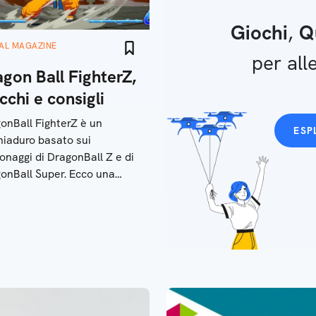
Giochi
,
Q
TAL MAGAZINE
per alle
gon Ball FighterZ,
cchi e consigli
onBall FighterZ è un
ESP
hiaduro basato sui
onaggi di DragonBall Z e di
onBall Super. Ecco una
 con i trucchi e i consigli
affrontare al meglio i
attimenti