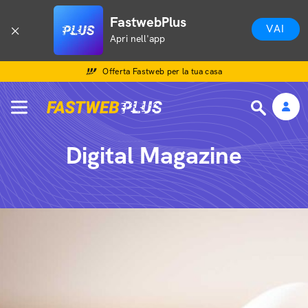
FastwebPlus
VAI
Apri nell'app
Offerta Fastweb per la tua casa
Digital Magazine