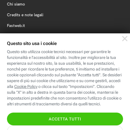
Chi siamo
Credits e note legali
Fastweb.it
Formazione
Fastweb Digital Academy
STEP FuturAbility District
Insieme, siamo futuro
© Fastweb SpA 2026 - P.IVA 12878470157
Informativa
Cookie
Modifica
Dichiarazione di