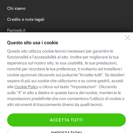
Chi siamo
Credits e note legali
Fastweb.it
Formazione
Fastweb Digital Academy
STEP FuturAbility District
Insieme, siamo futuro
© Fastweb SpA 2026 - P.IVA 12878470157