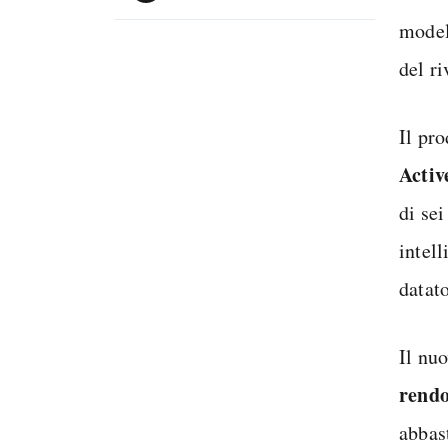
model
del ri
Il pr
Activ
di se
intel
datato
Il nu
rendo
abbas