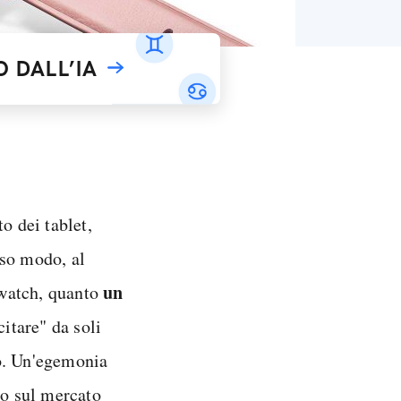
 DALL’IA
o dei tablet,
sso modo, al
un
twatch, quanto
citare" da soli
po. Un'egemonia
o sul mercato