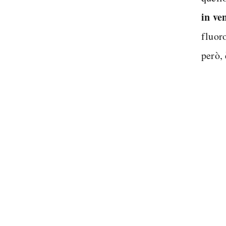
in ve
fluor
però,