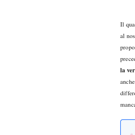
Il qu
al nos
propo
prece
la ve
anche
diffe
manca