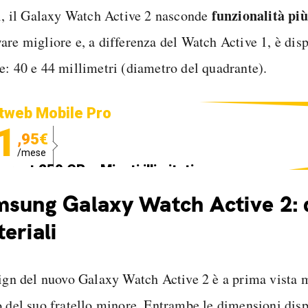
funzionalità più
ti, il Galaxy Watch Active 2 nasconde
are migliore e, a differenza del Watch Active 1, è disp
e: 40 e 44 millimetri (diametro del quadrante).
tweb Mobile Pro
1
,95€
/mese
ternet 250 GB e Minuti illimitati
edizione SIM GRATIS
sung Galaxy Watch Active 2: 
eriali
sign del nuovo Galaxy Watch Active 2 è a prima vista 
o del suo fratello minore. Entrambe le dimensioni dis