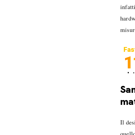
infat
hardw
misur
Fas
1
In
Sp
Sam
mat
Il de
quell