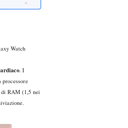
alaxy Watch
cardiaco
. I
n processore
 di RAM (1,5 nei
iviazione.