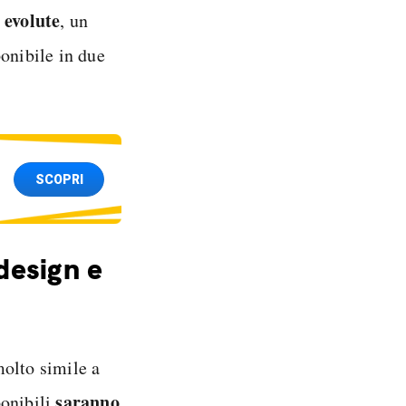
 evolute
, un
onibile in due
SCOPRI
design e
molto simile a
saranno
ponibili