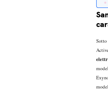
Sam
car
Sotto
Active
elett
model
Exyno
model