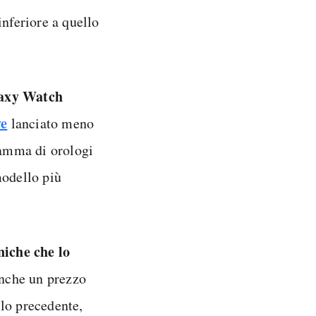
inferiore a quello
laxy Watch
ve
lanciato meno
gamma di orologi
modello più
niche che lo
anche un prezzo
lo precedente,