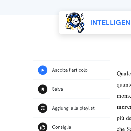
INTELLIGE
Qualch
quant
momen
merca
più d
che S