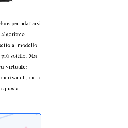
lore per adattarsi
l'algoritmo
petto al modello
Ma
 più sottile.
ra virtuale
:
 smartwatch, ma a
a questa