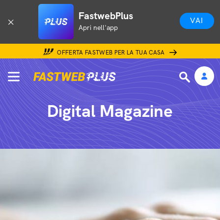
FastwebPlus
VAI
Apri nell'app
OFFERTA FASTWEB PER LA TUA CASA
Digital Magazine