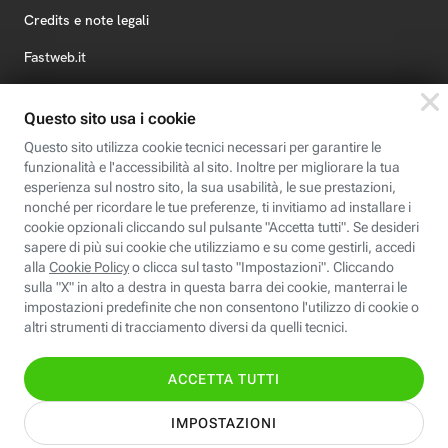
Credits e note legali
Fastweb.it
Formazione
Fastweb Digital Academy
STEP FuturAbility District
Insieme, siamo futuro
© Fastweb SpA 2026 - P.IVA 12878470157
Informativa
Cookie
Modifica
Dichiarazione di
Privacy
Policy
preferenze cookie
Accessibilità