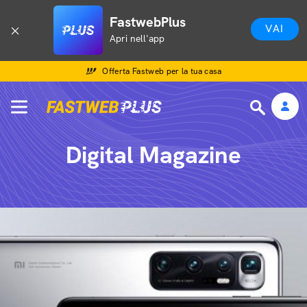
FastwebPlus
VAI
Apri nell'app
Offerta Fastweb per la tua casa
Digital Magazine