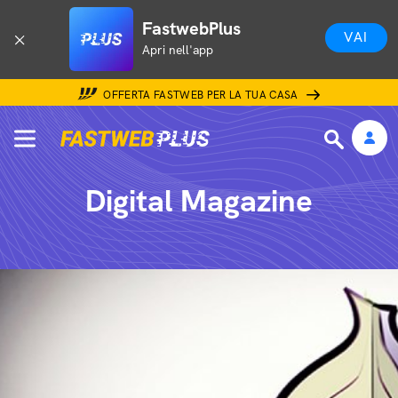
FastwebPlus
VAI
Apri nell'app
OFFERTA FASTWEB PER LA TUA CASA
Digital Magazine