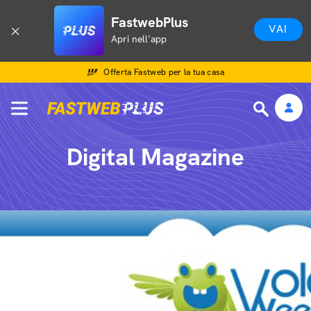
FastwebPlus
VAI
Apri nell'app
Offerta Fastweb per la tua casa
Digital Magazine