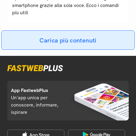
smartphone grazie alla sola voce. Ecco i comandi
più utili
Carica più contenuti
App FastwebPlus
Un'app unica per
conoscere, informare,
ispirare