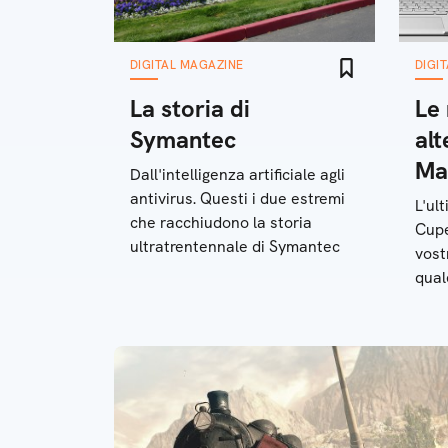
DIGITAL MAGAZINE
DIGI
La storia di
Le 
Symantec
alt
Ma
Dall'intelligenza artificiale agli
antivirus. Questi i due estremi
L'ul
che racchiudono la storia
Cupe
ultratrentennale di Symantec
vost
qual
non 
Appl