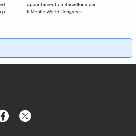
 ed
appuntamento a Barcellona per
o per
il Mobile World Congress:
rmio
smartphone, visori per la realtà
virtuale e wearable saranno i
protagonisti