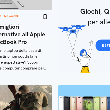
Giochi
,
Q
TAL MAGAZINE
per alle
migliori
ernative all'Apple
cBook Pro
ESP
timo laptop della casa di
rtino non soddisfa le
re aspettative? Scopri
e computer comprare per
rimpiangere il top di gamma
e