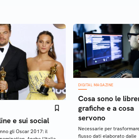
igli per giocare al meglio a
Honor
DIGITAL MAGAZINE
Cosa sono le libre
grafiche e a cosa
servono
ne e sui social
Necessarie per trasformare
nno gli Oscar 2017: il
flusso dati elaborato dalle
omination. Anche l'Italia