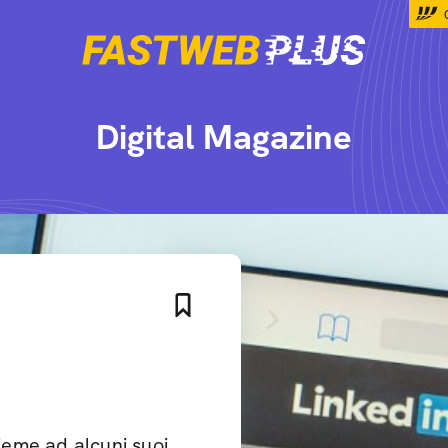
Digital Magazine
eme ad alcuni suoi