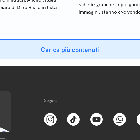
schede grafiche in poligoni
re di Dino Risi è in lista
immagini, stanno evolvend
garantire un maggior rispa
energetico
Carica più contenuti
Seguici