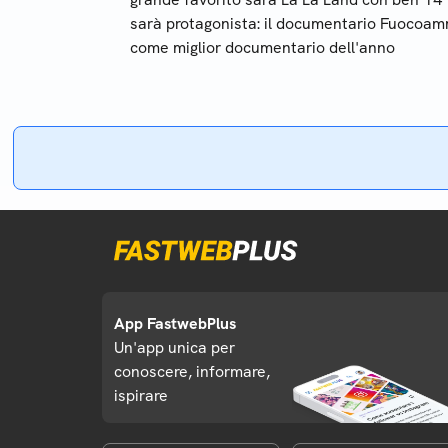
sarà protagonista: il documentario Fuocoamma
come miglior documentario dell'anno
App FastwebPlus
Un'app unica per
conoscere, informare,
ispirare