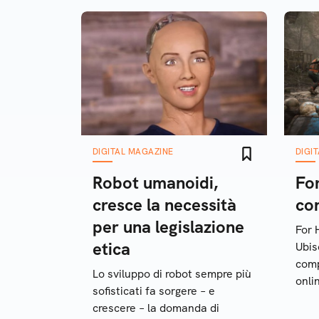
DIGITAL MAGAZINE
DIGI
Robot umanoidi,
For
cresce la necessità
con
per una legislazione
For 
etica
Ubis
comp
Lo sviluppo di robot sempre più
onli
sofisticati fa sorgere – e
al m
crescere – la domanda di
poten