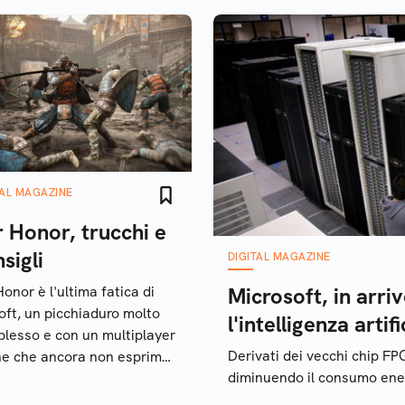
TAL MAGAZINE
 Honor, trucchi e
sigli
DIGITAL MAGAZINE
Honor è l'ultima fatica di
Microsoft, in arri
oft, un picchiaduro molto
l'intelligenza artifi
lesso e con un multiplayer
Derivati dei vecchi chip FP
ne che ancora non esprime
diminuendo il consumo ene
assimo le proprie
zialità. Ecco i trucchi e i