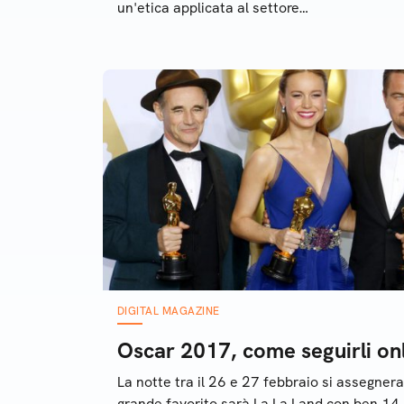
un'etica applicata al settore
cons
robotico. Ecco perché
For 
DIGITAL MAGAZINE
Oscar 2017, come seguirli onli
La notte tra il 26 e 27 febbraio si assegnera
grande favorito sarà La La Land con ben 14 n