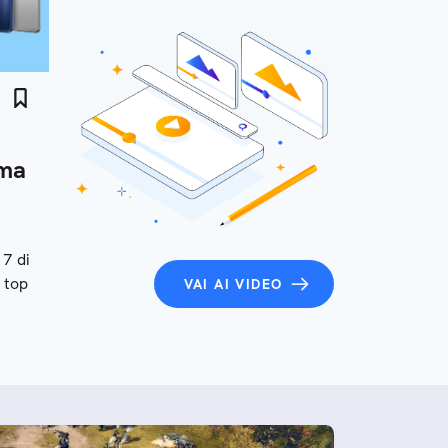
mma
7 di
 top
VAI AI VIDEO
ch.