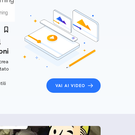
l
oni
crea
tato
tili
VAI AI VIDEO