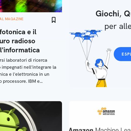
Giochi
,
Q
TAL MAGAZINE
per alle
fotonica e il
uro radioso
l'informatica
ESP
rsi laboratori di ricerca
 impegnati nell'integrare la
nica e l'elettronica in un
o processore. IBM e
rsità di Bristol in prima fila