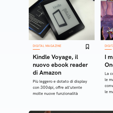
DIGITAL MAGAZINE
DIGI
Kindle Voyage, il
I m
nuovo ebook reader
On
di Amazon
La c
le m
Più leggero e dotato di display
conv
con 300dpi, offre all'utente
le m
molte nuove funzionalità