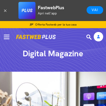
FastwebPlus
VAI
Apri nell'app
Offerta Fastweb per la tua casa
Digital Magazine