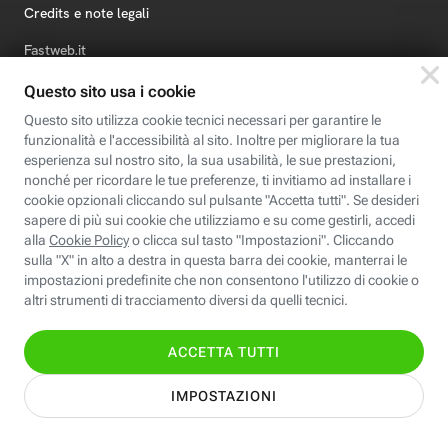
Credits e note legali
Fastweb.it
Formazione
Fastweb Digital Academy
STEP FuturAbility District
Insieme, siamo futuro
© Fastweb SpA 2026 - P.IVA 12878470157
Informativa
Cookie
Modifica
Dichiarazione di
Privacy
Policy
preferenze cookie
Accessibilità