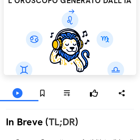
L'OROSCOPO GENERATO DALL’IA
In Breve (
TL;DR
)