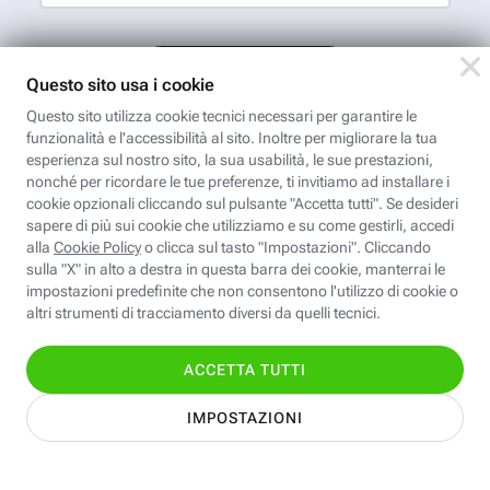
App FastwebPlus
Un'app unica per
conoscere, informare,
ispirare