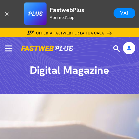
FastwebPlus
VAI
Apri nell'app
OFFERTA FASTWEB PER LA TUA CASA
Digital Magazine