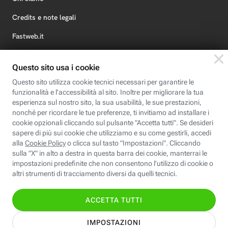
Credits e note legali
Fastweb.it
Formazione
Fastweb Digital Academy
STEP FuturAbility District
Insieme, siamo futuro
© Fastweb SpA 2026 - P.IVA 12878470157
Informativa
Cookie
Modifica
Dichiarazione di