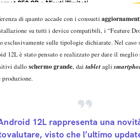
ternet 250 GB e Minuti illimitati
edizione SIM GRATIS
aggiornament
ferenza di quanto accade con i consueti
stallazione su tutti i device compatibili, i “Feature Dr
o esclusivamente sulle tipologie dichiarate. Nel caso 
d 12L è stato pensato e realizzato per dare il meglio s
schermo grande
tablet
smartphon
sitivi dallo
, dai
agli
e produzione.
Android 12L rappresenta una novit
tovalutare, visto che l’ultimo updat