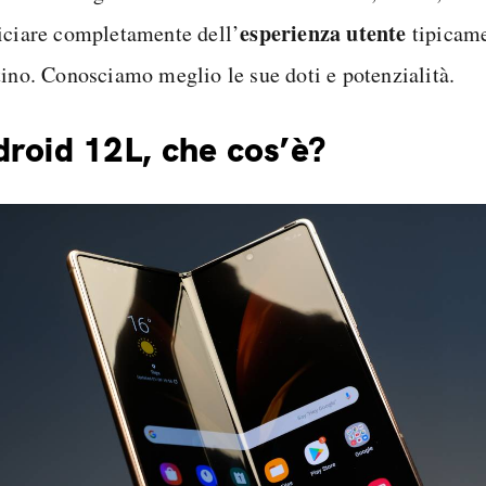
esperienza utente
iciare completamente dell’
tipicame
tino. Conosciamo meglio le sue doti e potenzialità.
roid 12L, che cos’è?