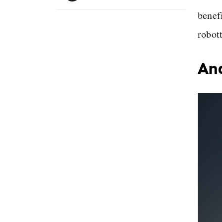
benef
robot
And