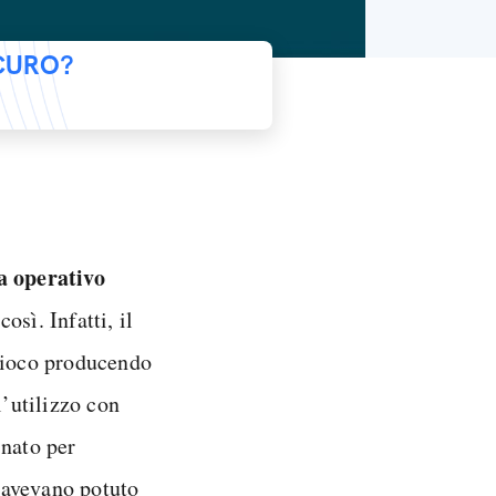
ICURO?
a operativo
sì. Infatti, il
 gioco producendo
l’utilizzo con
 nato per
n avevano potuto