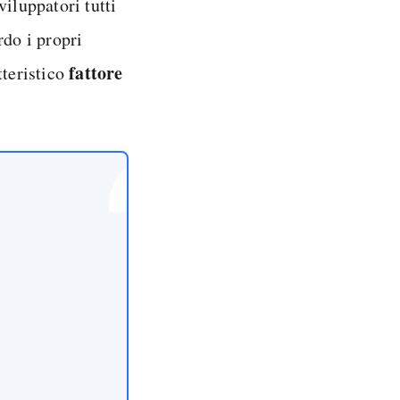
viluppatori tutti
rdo i propri
fattore
tteristico