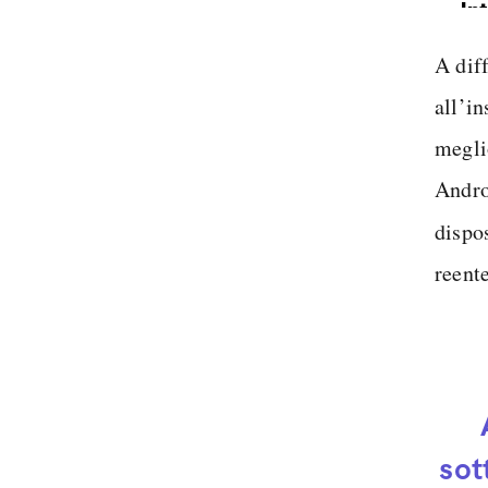
In
Sp
A dif
all’in
megli
Androi
dispo
reent
sot