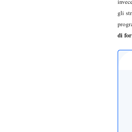
invece
gli s
progr
di fo