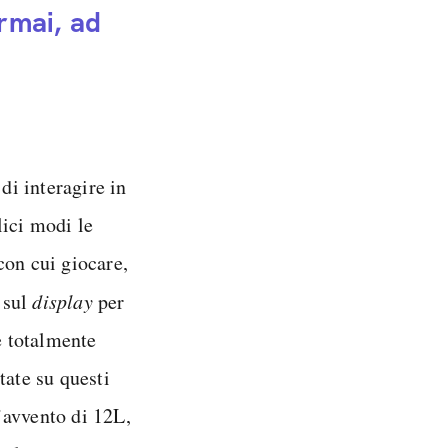
ormai, ad
di interagire in
lici modi le
con cui giocare,
 sul
display
per
e totalmente
tate su questi
’avvento di 12L,