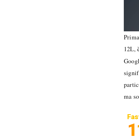
Prima 
12L, 
Googl
signi
parti
ma so
Fas
1