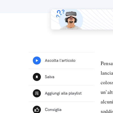
Pensa
lanci
colos
un’alt
alcuni
soddis