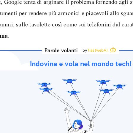
, Google tenta di arginare il problema fornendo agli s
trumenti per rendere più armonici e piacevoli allo sgua
ammi, sulle tavolette così come sui telefonini dal cara
rma
.
Parole volanti
by
FastwebAI
Indovina e vola nel mondo tech!