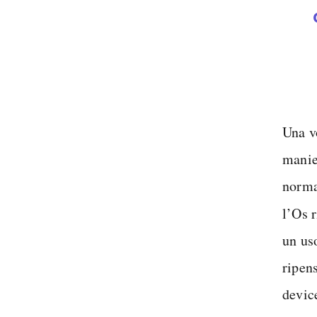
Una vo
manie
norma
l’Os 
un uso
ripen
devic