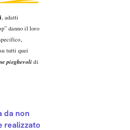
i
, adatti
op” danno il loro
specifico,
u tutti quei
e pieghevoli
di
à da non
e realizzato