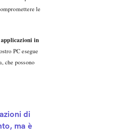
 compromettere le
applicazioni in
i
nostro PC esegue
a, che possono
azioni di
to, ma è