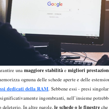
maggiore stabilità
migliori prestazion
arantire una
e
emorizza ognuna delle schede aperte e delle estensioni
ssi dedicati della RAM
. Sebbene essi - presi singola
 significativamente ingombranti, nell’insieme potrebb
le schede o le finestre
o deleterio. In altre parole,
che 