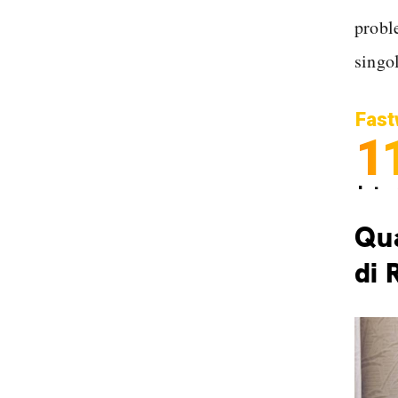
probl
singo
Fast
1
Inter
Spedi
Qua
di