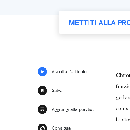
METTITI ALLA PR
Chro
funzi
goder
con s
lo st