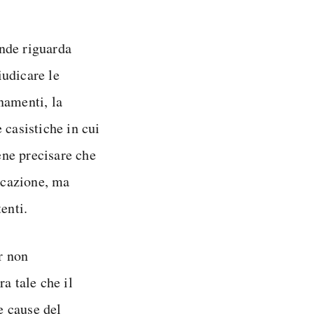
ande riguarda
iudicare le
namenti, la
 casistiche in cui
ne precisare che
licazione, ma
enti.
r non
a tale che il
e cause del