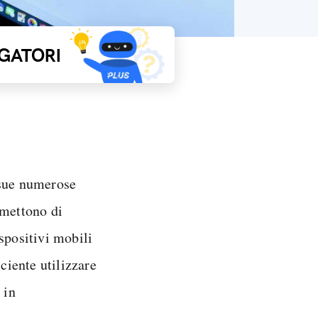
GATORI
e sue numerose
rmettono di
spositivi mobili
iciente utilizzare
 in