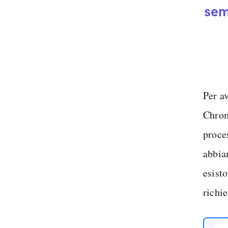
sem
Per av
Chrom
proce
abbia
esist
richi