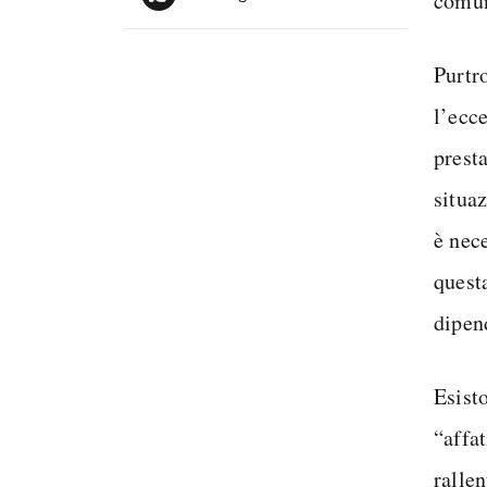
comun
Purtr
l’ecc
prest
situa
è nec
quest
dipen
Esist
“affat
rallen