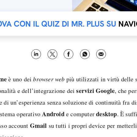
OVA CON IL QUIZ DI MR. PLUS SU
NAVI
me
è uno dei
browser web
più utilizzati in virtù dell
servizi Google
onalità e dell’integrazione dei
, che pe
e di un’esperienza senza soluzione di continuità fra di
Android
desktop
istema operativo
e computer
. È suff
Gmail
esso account
su tutti i propri device per metterli