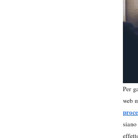
Per g
web m
proce
siano
effett