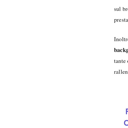
sul b
prest
Inolt
back
tante
rallen
C