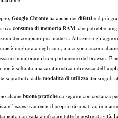
icazione.
Google Chrome
difetti
oppo,
ha anche dei
e il più gr
consumo di memoria RAM
essivo
, che potrebbe preg
azioni dei computer più modesti. Attraverso gli aggior
zione è migliorata negli anni, ma ci sono ancora alcune
essario monitorare il comportamento del browser. È be
a non è soltanto una caratteristica intrinseca dell’app
modalità di utilizzo
de soprattutto dalle
dei singoli ut
buone pratiche
ono alcune
da seguire con costanza pe
icare” eccessivamente il proprio dispositivo, in manier
tamento non vada a inficiare tutte le nostre attività. L