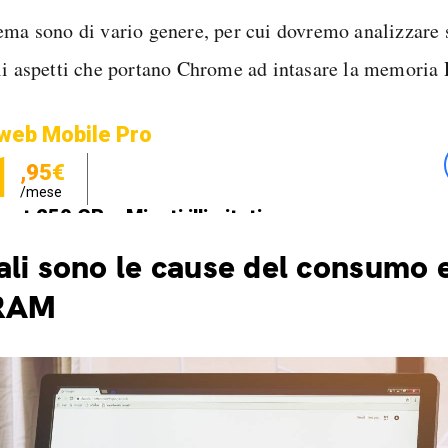
ema sono di vario genere, per cui dovremo analizzare 
li aspetti che portano Chrome ad intasare la memori
web Mobile Pro
1
,95€
/mese
net 250 GB e Minuti illimitati
zione SIM GRATIS
li sono le cause del consumo 
 RAM