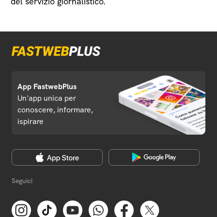
del servizio giornalistico.
App FastwebPlus
Un'app unica per
conoscere, informare,
ispirare
Seguici