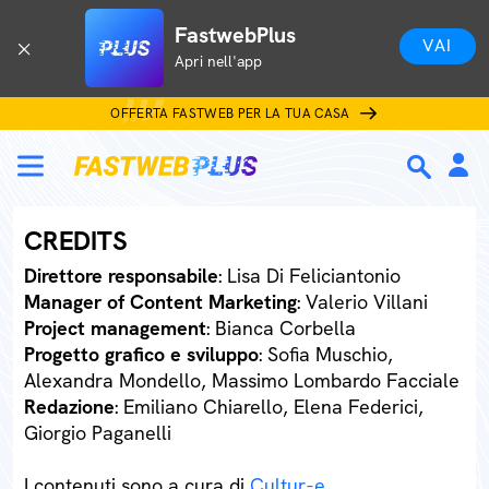
FastwebPlus
VAI
Apri nell'app
OFFERTA FASTWEB PER LA TUA CASA
CREDITS
Direttore responsabile
: Lisa Di Feliciantonio
Manager of Content Marketing
: Valerio Villani
Project management
: Bianca Corbella
Progetto grafico e sviluppo
: Sofia Muschio,
Alexandra Mondello, Massimo Lombardo Facciale
Redazione
: Emiliano Chiarello, Elena Federici,
Giorgio Paganelli
I contenuti sono a cura di
Cultur-e