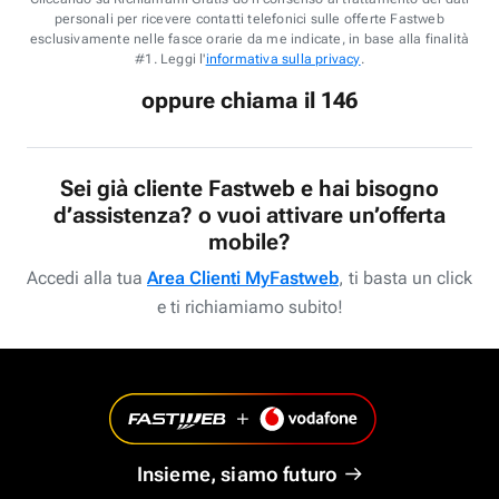
personali per ricevere contatti telefonici sulle offerte Fastweb
esclusivamente nelle fasce orarie da me indicate, in base alla finalità
#1. Leggi l'
informativa sulla privacy
.
oppure chiama il 146
Sei già cliente Fastweb e hai bisogno
d’assistenza? o vuoi attivare un’offerta
mobile?
Accedi alla tua
Area Clienti MyFastweb
, ti basta un click
e ti richiamiamo subito!
Insieme, siamo futuro