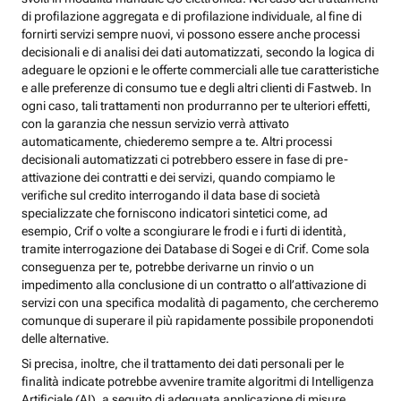
di profilazione aggregata e di profilazione individuale, al fine di
fornirti servizi sempre nuovi, vi possono essere anche processi
decisionali e di analisi dei dati automatizzati, secondo la logica di
adeguare le opzioni e le offerte commerciali alle tue caratteristiche
e alle preferenze di consumo tue e degli altri clienti di Fastweb. In
ogni caso, tali trattamenti non produrranno per te ulteriori effetti,
con la garanzia che nessun servizio verrà attivato
automaticamente, chiederemo sempre a te. Altri processi
decisionali automatizzati ci potrebbero essere in fase di pre-
attivazione dei contratti e dei servizi, quando compiamo le
verifiche sul credito interrogando il data base di società
specializzate che forniscono indicatori sintetici come, ad
esempio, Crif o volte a scongiurare le frodi e i furti di identità,
tramite interrogazione dei Database di Sogei e di Crif. Come sola
conseguenza per te, potrebbe derivarne un rinvio o un
impedimento alla conclusione di un contratto o all’attivazione di
servizi con una specifica modalità di pagamento, che cercheremo
comunque di superare il più rapidamente possibile proponendoti
delle alternative.
Si precisa, inoltre, che il trattamento dei dati personali per le
finalità indicate potrebbe avvenire tramite algoritmi di Intelligenza
Artificiale (AI), a seguito di adeguata applicazione di misure