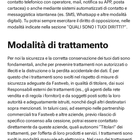
contatto telefonico con operatore, mail, notifica su APP, posta
cartacea) o anche mediante sistemi automatizzati di contatto e
messaggistica istantanea (es. SMS, Whatsapp e altre modalità
digitali). Tu potrai sempre esercitare il diritto di opposizione, nelle
modalità indicate nella sezione “QUALI SONO I TUOI DIRITTI?”.
Modalità di trattamento
Per noi la sicurezza e la corretta conservazione dei tuoi dati sono
fondamentali, anche per prevenire trattamenti non autorizzati o
illeciti e la distruzione o la perdita accidentale dei dati. È per
questo che i trattamenti sono svolti nel rispetto di misure di
sicurezza adeguate da Fastweb, in qualità di titolare, dai suoi
Responsabili esterni dei trattamenti (es., gli agenti della rete
vendita e di regola i fornitori) e da soggetti posti sotto la loro
autorità e adeguatamente istruiti, nonché dagli altri destinatari
sopra menzionati. In taluni casi, ad esempio nelle partnership
commerciali tra Fastweb e altre aziende, previo rilascio di
specifico consenso alla cessione, potrai essere contattato
direttamente da queste aziende, quali autonomi “Titolari” dei
trattamenti, per l’offerta di loro prodotti e servizi. I trattamenti sono
svolti in modalità manuale e/o elettronica. Nel caso dei trattamenti