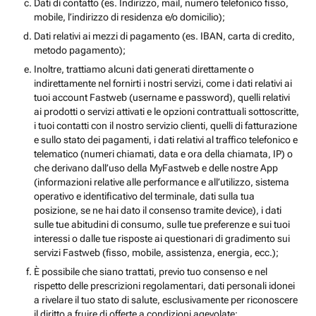
Dati di contatto (es. Indirizzo, mail, numero telefonico fisso,
mobile, l’indirizzo di residenza e/o domicilio);
Dati relativi ai mezzi di pagamento (es. IBAN, carta di credito,
metodo pagamento);
Inoltre, trattiamo alcuni dati generati direttamente o
indirettamente nel fornirti i nostri servizi, come i dati relativi ai
tuoi account Fastweb (username e password), quelli relativi
ai prodotti o servizi attivati e le opzioni contrattuali sottoscritte,
i tuoi contatti con il nostro servizio clienti, quelli di fatturazione
e sullo stato dei pagamenti, i dati relativi al traffico telefonico e
telematico (numeri chiamati, data e ora della chiamata, IP) o
che derivano dall’uso della MyFastweb e delle nostre App
(informazioni relative alle performance e all’utilizzo, sistema
operativo e identificativo del terminale, dati sulla tua
posizione, se ne hai dato il consenso tramite device), i dati
sulle tue abitudini di consumo, sulle tue preferenze e sui tuoi
interessi o dalle tue risposte ai questionari di gradimento sui
servizi Fastweb (fisso, mobile, assistenza, energia, ecc.);
È possibile che siano trattati, previo tuo consenso e nel
rispetto delle prescrizioni regolamentari, dati personali idonei
a rivelare il tuo stato di salute, esclusivamente per riconoscere
il diritto a fruire di offerte a condizioni agevolate;