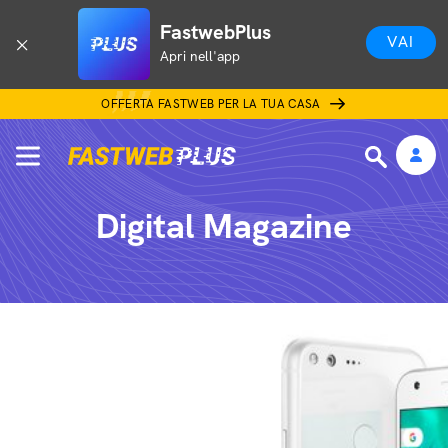
FastwebPlus
VAI
Apri nell'app
OFFERTA FASTWEB PER LA TUA CASA
Digital Magazine