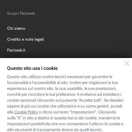
Scopri Fastweb
Chi siamo
Credits e note legali
Fastweb.it
Formazione
Fastweb Digital Academy
STEP FuturAbility District
Insieme, siamo futuro