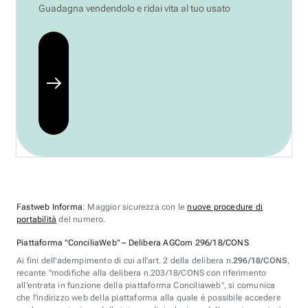
Guadagna vendendolo e ridai vita al tuo usato
Fastweb Informa
: Maggior sicurezza con le
nuove procedure di
portabilità
del numero.
Piattaforma "ConciliaWeb" – Delibera AGCom 296/18/CONS
Ai fini dell'adempimento di cui all'art. 2 della delibera n.
296/18/CONS
,
recante "modifiche alla delibera n.203/18/CONS con riferimento
all'entrata in funzione della piattaforma Conciliaweb", si comunica
che l'indirizzo web della piattaforma alla quale è possibile accedere