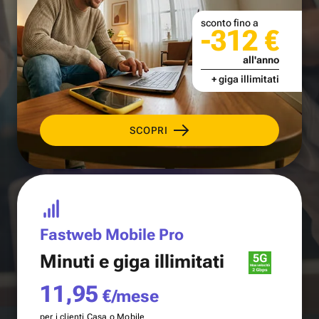
sconto fino a
-312 €
all'anno
+ giga illimitati
SCOPRI
Fastweb Mobile Pro
Minuti e
giga illimitati
11,95
€/mese
per i clienti Casa o Mobile