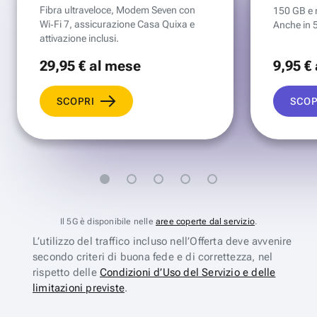
Fibra ultraveloce, Modem Seven con
150 GB e mi
Wi‑Fi 7, assicurazione Casa Quixa e
Anche in 
attivazione inclusi.
29
,95 €
al mese
9
,95 €
SCOPRI
SCOP
Il 5G è disponibile nelle
aree coperte dal servizio
.
L’utilizzo del traffico incluso nell’Offerta deve avvenire
secondo criteri di buona fede e di correttezza, nel
rispetto delle
Condizioni d’Uso del Servizio e delle
limitazioni previste
.