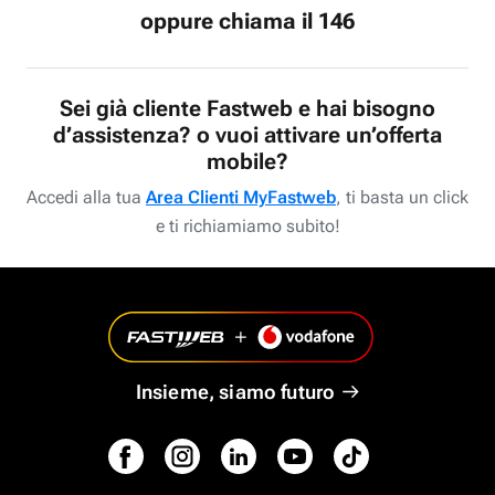
oppure chiama il 146
Sei già cliente Fastweb e hai bisogno
d’assistenza? o vuoi attivare un’offerta
mobile?
Accedi alla tua
Area Clienti MyFastweb
, ti basta un click
e ti richiamiamo subito!
Insieme, siamo futuro