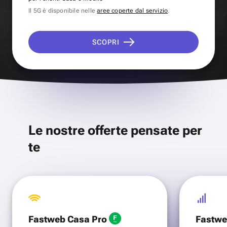
Il 5G è disponibile nelle
aree coperte dal servizio
.
SCOPRI
Le nostre offerte pensate per
te
Fastweb Casa Pro
Fastwe