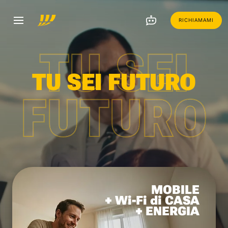
RICHIAMAMI
TU SEI
TU SEI FUTURO
FUTURO
MOBILE
+ Wi-Fi di CASA
+ ENERGIA