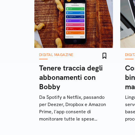
DIGITAL MAGAZINE
DIGI
Tenere traccia degli
Cos
abbonamenti con
bin
Bobby
ma
Da Spotify a Netflix, passando
Ling
per Deezer, Dropbox e Amazon
serv
Prime, l'app consente di
base
monitorare tutte le spese
proc
mensili online
soft