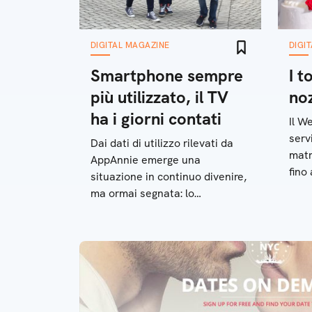
DIGITAL MAGAZINE
DIGI
Smartphone sempre
I t
più utilizzato, il TV
no
ha i giorni contati
Il W
serv
Dai dati di utilizzo rilevati da
matr
AppAnnie emerge una
fino 
situazione in continuo divenire,
ma ormai segnata: lo
smartphone ha preso il posto
del televisore