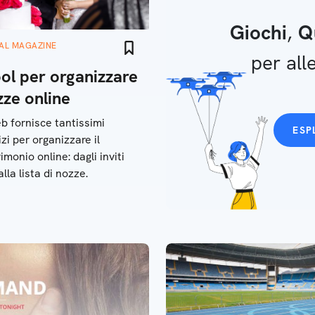
Giochi
,
Q
TAL MAGAZINE
per alle
ool per organizzare
zze online
eb fornisce tantissimi
ESP
izi per organizzare il
imonio online: dagli inviti
alla lista di nozze.