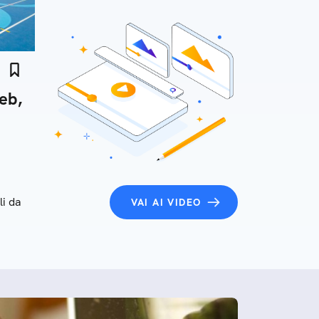
eb,
a
i da
VAI AI VIDEO